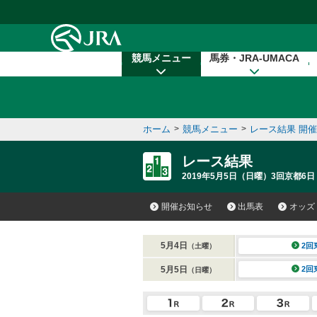
本文へ移動する
競馬メニュー
馬券・JRA-UMACA
ホーム
>
競馬メニュー
>
レース結果 開
レース結果
2019年5月5日（日曜）3回京都6日
開催お知らせ
出馬表
オッズ
5月4日
2回
（土曜）
5月5日
2回
（日曜）