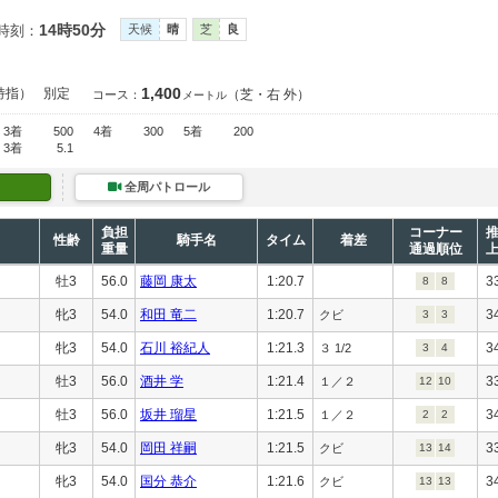
14時50分
時刻：
天候
晴
芝
良
1,400
特指）
別定
（芝・右 外）
コース：
メートル
3着
500
4着
300
5着
200
3着
5.1
全周パトロール
負担
コーナー
性齢
騎手名
タイム
着差
重量
通過順位
牡3
56.0
藤岡 康太
1:20.7
3
8
8
牝3
54.0
和田 竜二
1:20.7
3
クビ
3
3
牝3
54.0
石川 裕紀人
1:21.3
3
３ 1/2
3
4
牡3
56.0
酒井 学
1:21.4
3
１／２
12
10
牡3
56.0
坂井 瑠星
1:21.5
3
１／２
2
2
牝3
54.0
岡田 祥嗣
1:21.5
3
クビ
13
14
牝3
54.0
国分 恭介
1:21.6
3
クビ
13
13