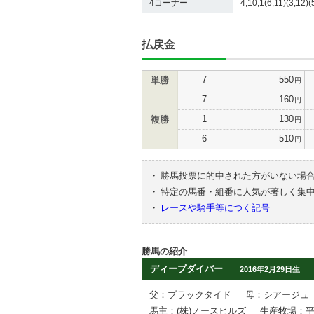
4コーナー
4,10,1(6,11)(3,12)(
払戻金
7
550
単勝
円
7
160
円
1
130
複勝
円
6
510
円
・
勝馬投票に的中された方がいない場
・
特定の馬番・組番に人気が著しく集
・
レースや騎手等につく記号
勝馬の紹介
ディープダイバー
2016年2月29日生
父：ブラックタイド
母：シアージュ
馬主：(株)ノースヒルズ
生産牧場：