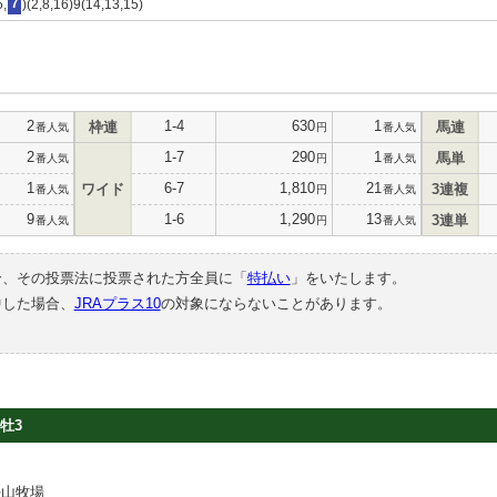
5,
7
)(2,8,16)9(14,13,15)
2
1-4
630
1
枠連
馬連
番人気
円
番人気
2
1-7
290
1
馬単
番人気
円
番人気
1
6-7
1,810
21
ワイド
3連複
番人気
円
番人気
9
1-6
1,290
13
3連単
番人気
円
番人気
合、その投票法に投票された方全員に「
特払い
」をいたします。
中した場合、
JRAプラス10
の対象にならないことがあります。
牡3
平山牧場