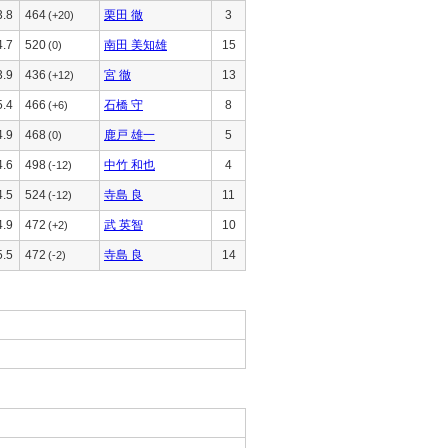
3.8
464
栗田 徹
3
(+20)
4.7
520
南田 美知雄
15
(0)
3.9
436
宮 徹
13
(+12)
5.4
466
石橋 守
8
(+6)
4.9
468
鹿戸 雄一
5
(0)
4.6
498
中竹 和也
4
(-12)
4.5
524
寺島 良
11
(-12)
4.9
472
武 英智
10
(+2)
5.5
472
寺島 良
14
(-2)