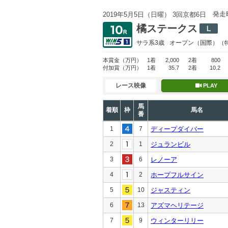
発走
2019年5月5日（日曜） 3回京都6日
橘ステークス
サラ系3歳
オープン
（国際）（
本賞金
（万円）
1着
2,000
2着
800
付加賞
（万円）
1着
35.7
2着
10.2
レース映像
PLAY
馬
着順
枠
馬名
番
1
7
ディープダイバー
2
1
ジュランビル
3
6
レノーア
4
2
ホープフルサイン
5
10
ジャスティン
6
13
アズマヘリテージ
7
9
ウィンターリリー