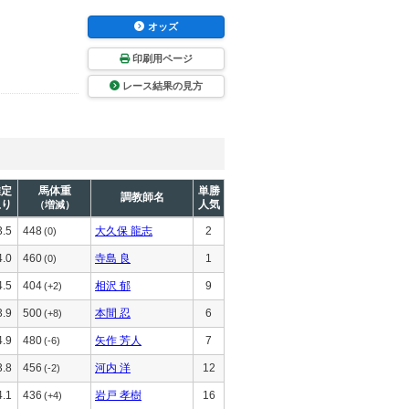
オッズ
印刷用ページ
レース結果の見方
推定
馬体重
単勝
調教師名
上り
人気
（増減）
3.5
448
大久保 龍志
2
(0)
4.0
460
寺島 良
1
(0)
4.5
404
相沢 郁
9
(+2)
3.9
500
本間 忍
6
(+8)
4.9
480
矢作 芳人
7
(-6)
3.8
456
河内 洋
12
(-2)
4.1
436
岩戸 孝樹
16
(+4)