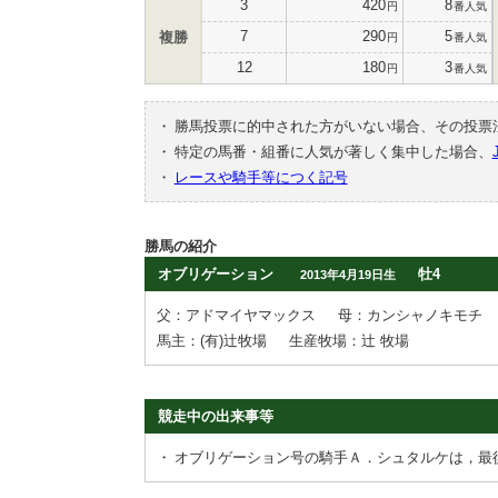
3
420
8
円
番人気
7
290
5
複勝
円
番人気
12
180
3
円
番人気
・
勝馬投票に的中された方がいない場合、その投票
・
特定の馬番・組番に人気が著しく集中した場合、
・
レースや騎手等につく記号
勝馬の紹介
オブリゲーション
牡4
2013年4月19日生
父：アドマイヤマックス
母：カンシャノキモチ
馬主：(有)辻牧場
生産牧場：辻 牧場
競走中の出来事等
・
オブリゲーション号の騎手Ａ．シュタルケは，最