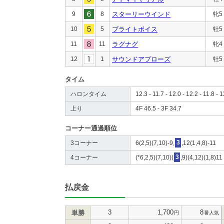
9
8
スターリーウインド
牝5
10
5
ブライトボイス
牡5
11
11
ラグナグ
牝4
12
1
サウンドアプローズ
牡5
タイム
ハロンタイム
12.3 - 11.7 - 12.0 - 12.2 - 11.8 - 1
上り
4F 46.5 - 3F 34.7
コーナー通過順位
3コーナー
6(2,5)(7,10)-9,
3
,12(1,4,8)-11
4コーナー
(*6,2,5)(7,10)(
3
,9)(4,12)(1,8)11
払戻金
3
1,700
8
単勝
円
番人気