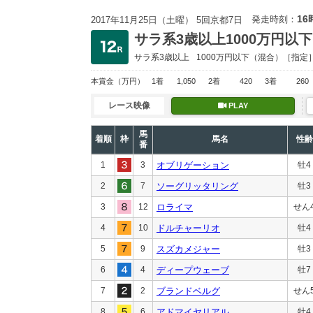
16
発走時刻：
2017年11月25日（土曜） 5回京都7日
サラ系3歳以上1000万円以下
サラ系3歳以上
1000万円以下
（混合）［指定
本賞金
（万円）
1着
1,050
2着
420
3着
260
レース映像
PLAY
馬
着順
枠
馬名
性齢
番
1
3
オブリゲーション
牡4
2
7
ソーグリッタリング
牡3
3
12
ロライマ
せん
4
10
ドルチャーリオ
牡4
5
9
スズカメジャー
牡3
6
4
ディープウェーブ
牡7
7
2
ブランドベルグ
せん
8
6
アドマイヤリアル
牡4