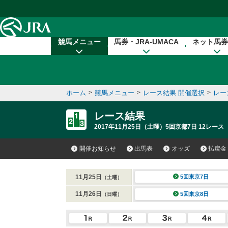
本文へ移動する
競馬メニュー
馬券・JRA-UMACA
ネット馬券
ホーム
>
競馬メニュー
>
レース結果 開催選択
>
レー
レース結果
2017年11月25日（土曜）5回京都7日 12レース
開催お知らせ
出馬表
オッズ
払戻金
11月25日
5回東京7日
（土曜）
11月26日
5回東京8日
（日曜）