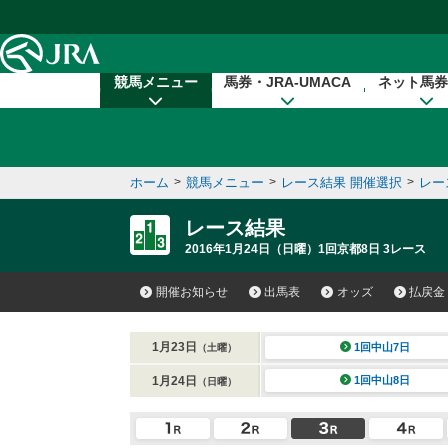
本文へ移動する
競馬メニュー
馬券・JRA-UMACA
ネット馬券
ホーム
>
競馬メニュー
>
レース結果 開催選択
>
レー
レース結果
2016年1月24日（日曜）1回京都8日 3レース
開催お知らせ
出馬表
オッズ
払戻金
1月23日
1回中山7日
（土曜）
1月24日
1回中山8日
（日曜）