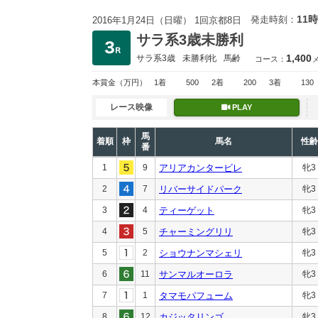
11時
発走時刻：
2016年1月24日（日曜） 1回京都8日
サラ系3歳未勝利
1,400
サラ系3歳
未勝利
牝
馬齢
コース：
本賞金
（万円）
1着
500
2着
200
3着
130
レース映像
PLAY
馬
着順
枠
馬名
性齢
番
1
9
アリアカンタービレ
牝3
2
7
リバーサイドパーク
牝3
3
4
ティーゲット
牝3
4
5
チャーミングリリ
牝3
5
2
ショウナンマシェリ
牝3
6
11
サンマルオーロラ
牝3
7
1
タマモパフューム
牝3
8
12
カジッタリンゴ
牝3