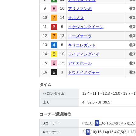
9
16
アリノマンボ
牝3
10
14
オルノス
牝3
11
6
イケジュンクイーン
牝3
12
13
ローズオーラ
牝3
13
8
キリエレガント
牝3
14
10
ライディングハイ
牝3
15
15
アカカホール
牝3
16
3
トウカイメジャー
牝3
タイム
ハロンタイム
12.4 - 11.1 - 12.3 - 13.0 - 13.7 - 
上り
4F 52.5 - 3F 39.5
コーナー通過順位
3コーナー
(*2,10)(
9
,16)(15,14)(3,4,7)(1,5
4コーナー
2(
9
,10)(16,14)(15,4)7,5(3,1,13