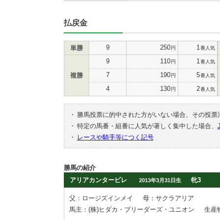
払戻金
9
250
1
単勝
円
番人気
9
110
1
円
番人気
7
190
5
複勝
円
番人気
4
130
2
円
番人気
・
勝馬投票に的中された方がいない場合、その投票
・
特定の馬番・組番に人気が著しく集中した場合、
・
レースや騎手等につく記号
勝馬の紹介
アリアカンタービレ
牝3
2013年3月31日生
父：ロージズインメイ
母：サクラアリア
馬主：(株)ヒダカ・ブリーダーズ・ユニオン
生産