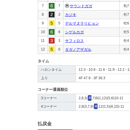
7
7
サウンドガガ
牝7
8
2
カジキ
牡7
9
5
デルマヌラリヒョン
牡6
10
8
シゲルカガ
牡5
11
3
サフィロス
牡4
12
6
タガノアザガル
牡4
タイム
ハロンタイム
12.3 - 10.9 - 11.6 - 11.9 - 12.2 - 
上り
4F 47.9 - 3F 36.3
コーナー通過順位
3コーナー
2,8,3(
4
,7)9(1,12)(5,6)10-11
4コーナー
2,8(3,7,9)
4
,12(1,5)(6,10)-11
払戻金