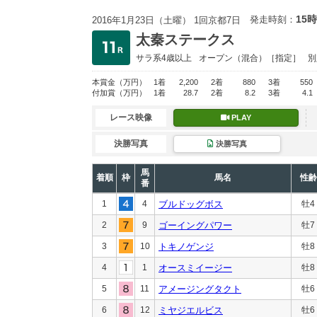
15時
発走時刻：
2016年1月23日（土曜） 1回京都7日
太秦ステークス
サラ系4歳以上
オープン
（混合）［指定］
別
本賞金
（万円）
1着
2,200
2着
880
3着
550
付加賞
（万円）
1着
28.7
2着
8.2
3着
4.1
レース映像
PLAY
決勝写真
決勝写真
馬
着順
枠
馬名
性齢
番
1
4
ブルドッグボス
牡4
2
9
ゴーイングパワー
牡7
3
10
トキノゲンジ
牡8
4
1
オースミイージー
牡8
5
11
アメージングタクト
牡6
6
12
ミヤジエルビス
牡6