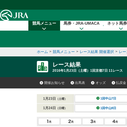
本文へ移動する
競馬メニュー
馬券・JRA-UMACA
ネット馬券
ホーム
>
競馬メニュー
>
レース結果 開催選択
>
レー
レース結果
2016年1月23日（土曜）1回京都7日 11レース
開催お知らせ
出馬表
オッズ
払戻金
1月23日
1回中山7日
（土曜）
1月24日
1回中山8日
（日曜）