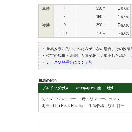
4
330
1
単勝
円
番人気
4
150
1
円
番人気
9
390
7
複勝
円
番人気
10
320
6
円
番人気
・
勝馬投票に的中された方がいない場合、その投票
・
特定の馬番・組番に人気が著しく集中した場合、
・
レースや騎手等につく記号
勝馬の紹介
ブルドッグボス
牡4
2012年4月20日生
父：ダイワメジャー
母：リファールカンヌ
馬主：Him Rock Racing
生産牧場：鮫川 啓一