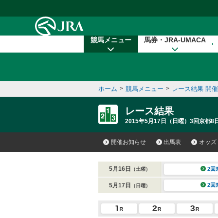
本文へ移動する
競馬メニュー
馬券・JRA-UMACA
ホーム
>
競馬メニュー
>
レース結果 開
レース結果
2015年5月17日（日曜）3回京都8
開催お知らせ
出馬表
オッズ
5月16日
2回
（土曜）
5月17日
2回
（日曜）