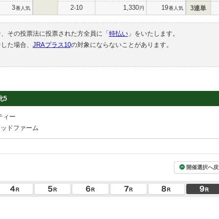
3
2-10
1,330
19
3連単
番人気
円
番人気
合、その投票法に投票された方全員に「
特払い
」をいたします。
中した場合、
JRAプラス10
の対象にならないことがあります。
牝5
ティー
レッドファーム
開催選択へ戻