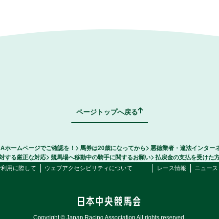
ページトップへ戻る
RAホームページでご確認を！
馬券は20歳になってから
悪徳業者・違法インター
対する厳正な対応
競馬場へ移動中の騎手に関するお願い
払戻金の支払を受けた
ご利用に際して
ウェブアクセシビリティについて
レース情報
ニュース
Copyright © Japan Racing Association All rights reserved.