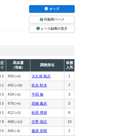
オッズ
印刷用ページ
レース結果の見方
推定
馬体重
単勝
調教師名
上り
人気
（増減）
3.2
450
大久保 龍志
1
(+4)
3.1
492
松永 幹夫
7
(+18)
3.3
434
平田 修
3
(+2)
3.5
478
高橋 義忠
5
(+4)
3.1
412
松田 博資
6
(+2)
2.9
468
庄野 靖志
10
(+12)
3.5
440
藤原 英昭
2
(-4)