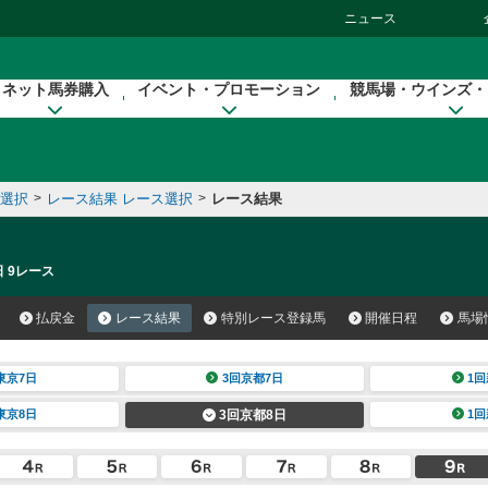
ニュース
ネット馬券購入
イベント・プロモーション
競馬場・ウインズ・
催選択
>
レース結果 レース選択
>
レース結果
日 9レース
払戻金
レース結果
特別レース登録馬
開催日程
馬場
東京7日
3回京都7日
1回
東京8日
3回京都8日
1回