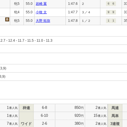
牝5
55.0
岩崎 翼
1:47.6
3
２
6
6
牝4
55.0
小牧 太
1:47.7
3
３／４
9
9
牝5
55.0
大野 拓弥
1:47.8
3
１／２
1
1
12.7 - 12.4 - 11.7 - 11.5 - 11.0 - 11.3
(3,9)
3,9)
1
6-8
850
2
枠連
馬連
番人気
円
番人気
1
6-10
920
15
馬単
番人気
円
番人気
7
2-6
380
2
ワイド
3連複
番人気
円
番人気