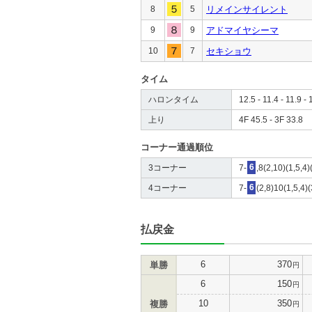
8
5
リメインサイレント
9
9
アドマイヤシーマ
10
7
セキショウ
タイム
ハロンタイム
12.5 - 11.4 - 11.9 - 
上り
4F 45.5 - 3F 33.8
コーナー通過順位
3コーナー
7-
6
,8(2,10)(1,5,4)
4コーナー
7-
6
(2,8)10(1,5,4)(
払戻金
6
370
単勝
円
6
150
円
10
350
複勝
円