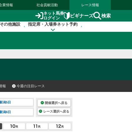
企業情報
社会貢献活動
レース情報
ネット馬券
検索
ビギナーズ
ログイン
その他施設
指定席・入場券ネット予約
情報
今週の注目レース
新潟5日
開催選択へ戻る
レース選択へ戻る
新潟6日