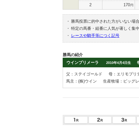
2
170
円
・
勝馬投票に的中された方がいない場
・
特定の馬番・組番に人気が著しく集
・
レースや騎手等につく記号
勝馬の紹介
ウインプリメーラ
2010年4月4日生
父：ステイゴールド
母：エリモプリ
馬主：(株)ウイン
生産牧場：ビッグ