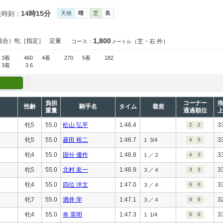
14時15分
走時刻：
天候
晴
芝
良
1,800
混合）牝［指定］
定量
（芝・右 外）
コース：
メートル
3着
460
4着
270
5着
182
3着
3.6
負担
コーナー
性齢
騎手名
タイム
着差
重量
通過順位
牝5
55.0
松山 弘平
1:46.4
3
2
2
牝5
55.0
菱田 裕二
1:46.7
3
１ 3/4
4
5
牝4
55.0
国分 優作
1:46.8
3
１／２
4
3
牝5
55.0
北村 友一
1:46.9
3
３／４
3
3
牝4
55.0
四位 洋文
1:47.0
3
３／４
6
6
牝7
55.0
酒井 学
1:47.1
3
３／４
9
9
牝4
55.0
幸 英明
1:47.3
3
１ 1/4
6
6