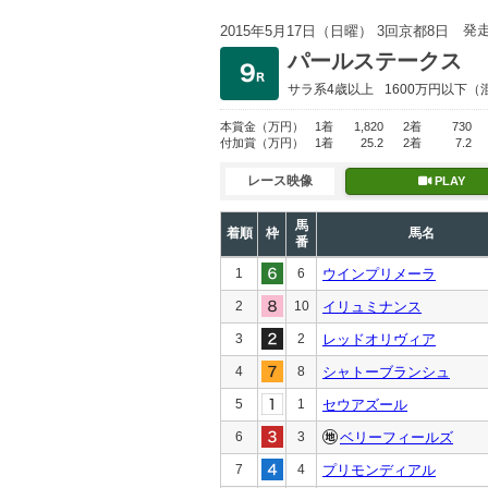
発
2015年5月17日（日曜） 3回京都8日
パールステークス
サラ系4歳以上
1600万円以下
（
本賞金
（万円）
1着
1,820
2着
730
付加賞
（万円）
1着
25.2
2着
7.2
レース映像
PLAY
馬
着順
枠
馬名
番
1
6
ウインプリメーラ
2
10
イリュミナンス
3
2
レッドオリヴィア
4
8
シャトーブランシュ
5
1
セウアズール
6
3
ベリーフィールズ
7
4
プリモンディアル