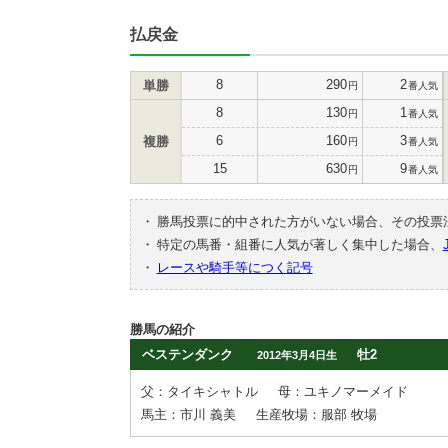
払戻金
8
290
2
単勝
円
番人気
8
130
1
円
番人気
6
160
3
複勝
円
番人気
15
630
9
円
番人気
・
勝馬投票に的中された方がいない場合、その投票
・
特定の馬番・組番に人気が著しく集中した場合、
・
レースや騎手等につく記号
勝馬の紹介
ベステンダンク
牡2
2012年3月4日生
父：タイキシャトル
母：ユキノマーメイド
馬主：市川 義美
生産牧場：服部 牧場