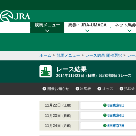
本文へ移動する
競馬メニュー
馬券・JRA-UMACA
ネット馬券
ホーム
>
競馬メニュー
>
レース結果 開催選択
>
レー
レース結果
2014年11月23日（日曜）5回京都6日 3レース
開催お知らせ
出馬表
オッズ
払戻金
11月22日
5回東京5日
（土曜）
11月23日
5回東京6日
（日曜）
11月24日
5回東京7日
（月曜）