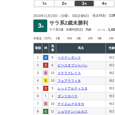
11
発走時刻：
2014年11月23日（日曜） 5回京都6日
サラ系2歳未勝利
1,6
サラ系2歳
未勝利
[指定]
馬齢
コース：
本賞金
（万円）
1着
500
2着
200
3着
130
馬
着順
枠
馬名
性齢
番
1
8
ベステンダンク
牡2
2
6
ピースオブジャパン
牡2
3
15
ステラグレイス
牝2
4
10
フェアラフィネ
牝2
5
5
レッドアルティスタ
牡2
6
1
ダンツカペラ
牡2
7
16
テイエムクロタカ
牡2
8
11
ショウナンハルカス
牡2