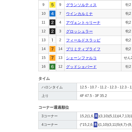
9
9
グランソルティス
牡2
10
7
ウインカルミナ
牝2
11
4
アヴェントゥリーナ
牝2
12
3
グロッシュラー
牝2
13
2
フィールドスラッピ
牝2
14
14
プリミティブライフ
牝2
15
13
シェーンファルコ
せん
16
12
グッドシェパード
牡2
タイム
ハロンタイム
12.5 - 10.7 - 11.2 - 12.3 - 12.3 - 1
上り
4F 47.5 - 3F 35.2
コーナー通過順位
3コーナー
15,2(1,6,
8
)(3,10)(5,11)(4,7,13)
4コーナー
(*15,2,6,
8
)(1,10)(3,11)5(4,7)-(