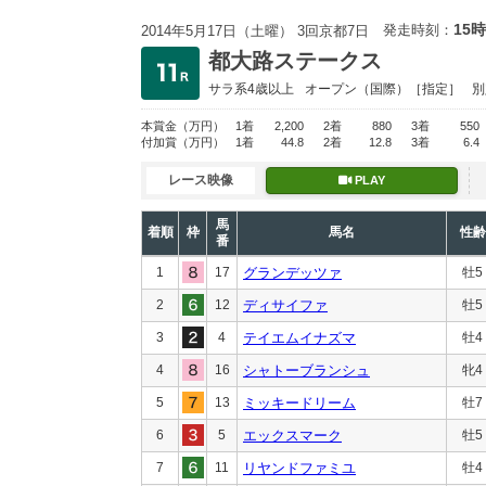
15時
発走時刻：
2014年5月17日（土曜） 3回京都7日
都大路ステークス
サラ系4歳以上
オープン
（国際）［指定］
別
本賞金
（万円）
1着
2,200
2着
880
3着
550
付加賞
（万円）
1着
44.8
2着
12.8
3着
6.4
レース映像
PLAY
馬
着順
枠
馬名
性齢
番
1
17
グランデッツァ
牡5
2
12
ディサイファ
牡5
3
4
テイエムイナズマ
牡4
4
16
シャトーブランシュ
牝4
5
13
ミッキードリーム
牡7
6
5
エックスマーク
牡5
7
11
リヤンドファミユ
牡4