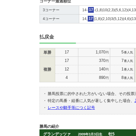
コーナー通過順位
3コーナー
14-
17
-(1,8)10(2,3)(5,6,12)(4,1
4コーナー
14,
17
(1,8)(2,10)3(5,12)(4,6)(1
払戻金
17
1,070
5
単勝
円
番人気
17
370
7
円
番人気
12
140
1
複勝
円
番人気
4
890
8
円
番人気
・
勝馬投票に的中された方がいない場合、その投票
・
特定の馬番・組番に人気が著しく集中した場合、
・
レースや騎手等につく記号
勝馬の紹介
グランデッツァ
牡5
2009年3月3日生