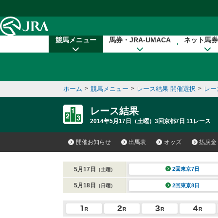
本文へ移動する
競馬メニュー
馬券・JRA-UMACA
ネット馬券
ホーム
>
競馬メニュー
>
レース結果 開催選択
>
レー
レース結果
2014年5月17日（土曜）3回京都7日 11レース
開催お知らせ
出馬表
オッズ
払戻金
5月17日
2回東京7日
（土曜）
5月18日
2回東京8日
（日曜）