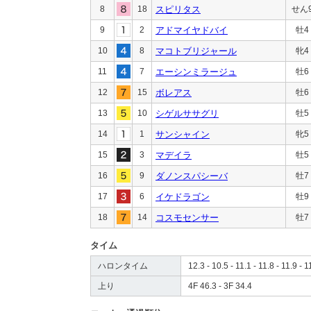
8
18
スピリタス
せん
9
2
アドマイヤドバイ
牡4
10
8
マコトブリジャール
牝4
11
7
エーシンミラージュ
牡6
12
15
ボレアス
牡6
13
10
シゲルササグリ
牡5
14
1
サンシャイン
牝5
15
3
マデイラ
牡5
16
9
ダノンスパシーバ
牡7
17
6
イケドラゴン
牡9
18
14
コスモセンサー
牡7
タイム
ハロンタイム
12.3 - 10.5 - 11.1 - 11.8 - 11.9 - 1
上り
4F 46.3 - 3F 34.4