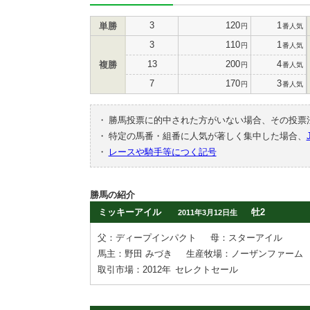
3
120
1
単勝
円
番人気
3
110
1
円
番人気
13
200
4
複勝
円
番人気
7
170
3
円
番人気
・
勝馬投票に的中された方がいない場合、その投票
・
特定の馬番・組番に人気が著しく集中した場合、
・
レースや騎手等につく記号
勝馬の紹介
ミッキーアイル
牡2
2011年3月12日生
父：ディープインパクト
母：スターアイル
馬主：野田 みづき
生産牧場：ノーザンファーム
取引市場：2012年
セレクトセール