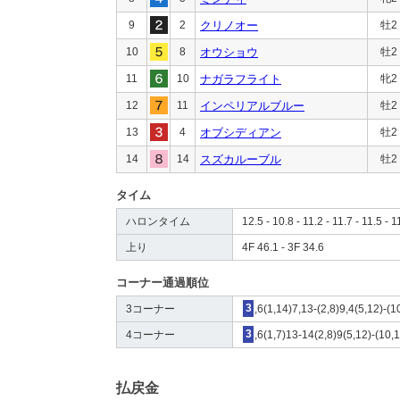
9
2
クリノオー
牡2
10
8
オウショウ
牡2
11
10
ナガラフライト
牝2
12
11
インペリアルブルー
牡2
13
4
オブシディアン
牡2
14
14
スズカルーブル
牡2
タイム
ハロンタイム
12.5 - 10.8 - 11.2 - 11.7 - 11.5 - 1
上り
4F 46.1 - 3F 34.6
コーナー通過順位
3コーナー
3
,6(1,14)7,13-(2,8)9,4(5,12)-(1
4コーナー
3
,6(1,7)13-14(2,8)9(5,12)-(10,
払戻金