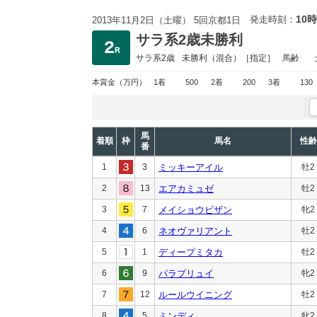
10時
発走時刻：
2013年11月2日（土曜） 5回京都1日
サラ系2歳未勝利
サラ系2歳
未勝利
（混合）［指定］
馬齢
本賞金
（万円）
1着
500
2着
200
3着
130
馬
着順
枠
馬名
性齢
番
1
3
ミッキーアイル
牡2
2
13
エアカミュゼ
牡2
3
7
メイショウビザン
牝2
4
6
ネオヴァリアント
牡2
5
1
ディープミタカ
牡2
6
9
パラプリュイ
牝2
7
12
ルールウイニング
牡2
8
5
ミンディ
牝2