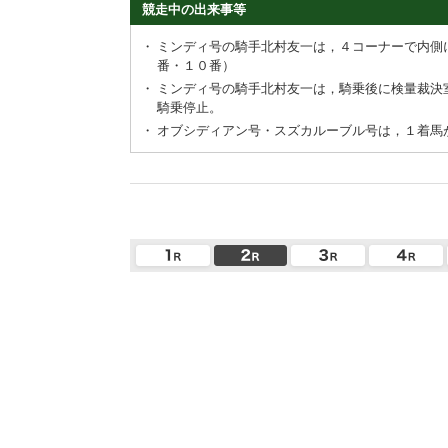
競走中の出来事等
・
ミンディ号の騎手北村友一は，４コーナーで内側
番・１０番）
・
ミンディ号の騎手北村友一は，騎乗後に検量裁決
騎乗停止。
・
オブシディアン号・スズカルーブル号は，１着馬