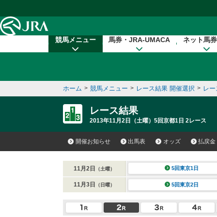
本文へ移動する
競馬メニュー
馬券・JRA-UMACA
ネット馬券
ホーム
>
競馬メニュー
>
レース結果 開催選択
>
レー
レース結果
2013年11月2日（土曜）5回京都1日 2レース
開催お知らせ
出馬表
オッズ
払戻金
11月2日
5回東京1日
（土曜）
11月3日
5回東京2日
（日曜）