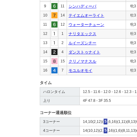
9
11
シンハディーパ
牝3
10
14
テイエムオーライト
牡3
11
12
ウォーターチューン
牝3
12
1
ナリタエックス
牡3
13
2
ルイーズシチー
牝3
14
4
ダンストゥナイト
牡3
15
15
クリノマナスル
牝3
16
7
モユルオモイ
牡3
タイム
ハロンタイム
12.5 - 11.6 - 12.0 - 12.6 - 12.3 - 1
上り
4F 47.8 - 3F 35.5
コーナー通過順位
3コーナー
14,10(2,12)(
5
,6,16)(1,11)(8,13
4コーナー
14(10,12)(2,
5
,16)(1,6)(8,11,13)