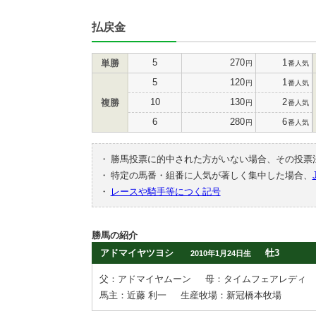
払戻金
5
270
1
単勝
円
番人気
5
120
1
円
番人気
10
130
2
複勝
円
番人気
6
280
6
円
番人気
・
勝馬投票に的中された方がいない場合、その投票
・
特定の馬番・組番に人気が著しく集中した場合、
・
レースや騎手等につく記号
勝馬の紹介
アドマイヤツヨシ
牡3
2010年1月24日生
父：アドマイヤムーン
母：タイムフェアレディ
馬主：近藤 利一
生産牧場：新冠橋本牧場