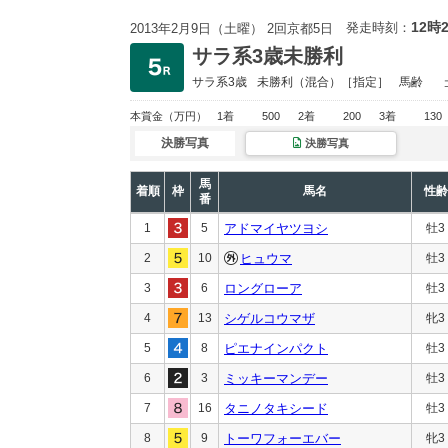
12時
発走時刻：
2013年2月9日（土曜） 2回京都5日
サラ系3歳未勝利
サラ系3歳
未勝利
（混合）［指定］
馬齢
本賞金
（万円）
1着
500
2着
200
3着
130
決勝写真
決勝写真
馬
着順
枠
馬名
性齢
番
1
5
アドマイヤツヨシ
牡3
2
10
ヒュウマ
牡3
3
6
ロングローア
牡3
4
13
シゲルコウマザ
牝3
5
8
ピエナインパクト
牡3
6
3
ミッキーマンデー
牡3
7
16
タニノタキシード
牡3
8
9
トーワフォーエバー
牝3