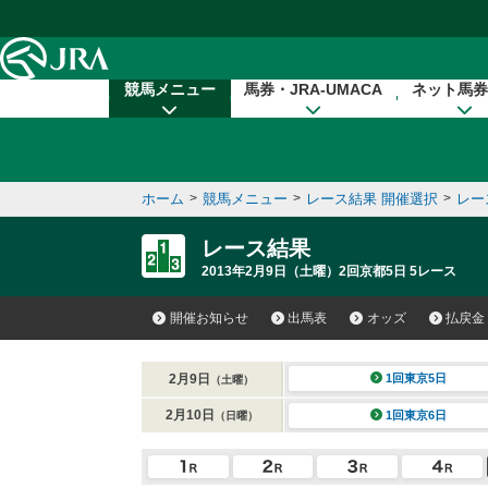
本文へ移動する
競馬メニュー
馬券・JRA-UMACA
ネット馬券
ホーム
>
競馬メニュー
>
レース結果 開催選択
>
レー
レース結果
2013年2月9日（土曜）2回京都5日 5レース
開催お知らせ
出馬表
オッズ
払戻金
2月9日
1回東京5日
（土曜）
2月10日
1回東京6日
（日曜）