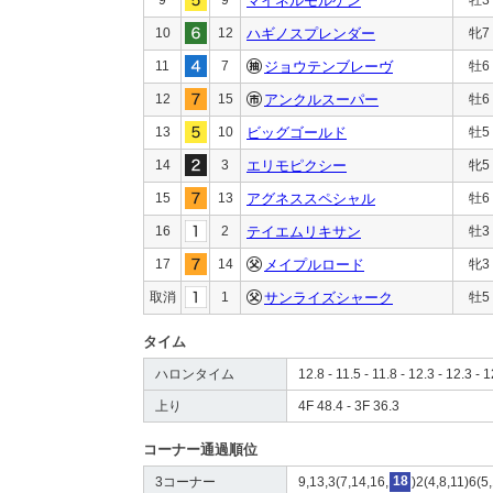
マイネルモルゲン
10
12
ハギノスプレンダー
牝7
11
7
ジョウテンブレーヴ
牡6
12
15
アンクルスーパー
牡6
13
10
ビッグゴールド
牡5
14
3
エリモピクシー
牝5
15
13
アグネススペシャル
牡6
16
2
テイエムリキサン
牡3
17
14
メイプルロード
牝3
取消
1
サンライズシャーク
牡5
タイム
ハロンタイム
12.8 - 11.5 - 11.8 - 12.3 - 12.3 - 1
上り
4F 48.4 - 3F 36.3
コーナー通過順位
3コーナー
9,13,3(7,14,16,
18
)2(4,8,11)6(5