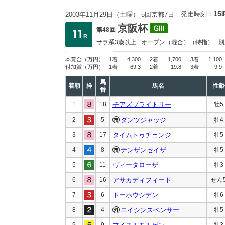
15
発走時刻：
2003年11月29日（土曜） 5回京都7日
京阪杯
第48回
サラ系3歳以上
オープン
（混合）（特指）
別
本賞金
（万円）
1着
4,300
2着
1,700
3着
1,100
付加賞
（万円）
1着
69.3
2着
19.8
3着
9.9
馬
着順
枠
馬名
性齢
番
1
18
チアズブライトリー
牡5
2
5
ダンツジャッジ
牡4
3
17
タイムトゥチェンジ
牡5
4
8
テンザンセイザ
牡5
5
11
ヴィータローザ
牡3
6
16
アサカディフィート
せん
7
6
トーホウシデン
牡6
8
4
エイシンスペンサー
牡5
9
9
牡3