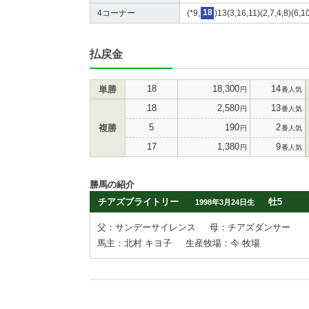
4コーナー
(*9,
18
)13(3,16,11)(2,7,4,8)(6,1
払戻金
18
18,300
14
単勝
円
番人気
18
2,580
13
円
番人気
5
190
2
複勝
円
番人気
17
1,380
9
円
番人気
勝馬の紹介
チアズブライトリー
牡5
1998年3月24日生
父：サンデーサイレンス
母：チアズダンサー
馬主：北村 キヨ子
生産牧場：今 牧場