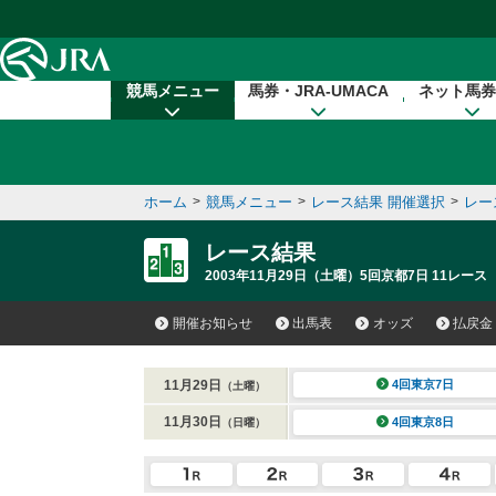
本文へ移動する
競馬メニュー
馬券・JRA-UMACA
ネット馬券
ホーム
>
競馬メニュー
>
レース結果 開催選択
>
レー
レース結果
2003年11月29日（土曜）5回京都7日 11レース
開催お知らせ
出馬表
オッズ
払戻金
11月29日
4回東京7日
（土曜）
11月30日
4回東京8日
（日曜）