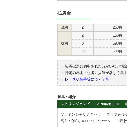
払戻金
2
260
単勝
円
2
150
円
8
590
複勝
円
12
500
円
・
勝馬投票に的中された方がいない場
・
特定の馬番・組番に人気が著しく集
・
レースや騎手等につく記号
勝馬の紹介
ストリンジェンド
2020年2月5日生
父：キンシャサノキセキ
母：フォル
馬主：(有)キャロットファーム
生産牧