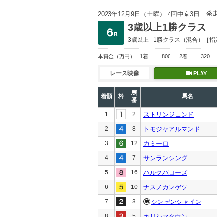
発
2023年12月9日（土曜） 4回中京3日
3歳以上1勝クラス
3歳以上
1勝クラス
（混合）［指
本賞金
（万円）
1着
800
2着
320
レース映像
PLAY
馬
着順
枠
馬名
番
1
2
ストリンジェンド
2
8
トモジャアルマンド
3
12
カミーロ
4
7
サンランシング
5
16
ハルクバローズ
6
10
ナスノカンゲツ
7
3
シンゼンシャイン
8
5
キリシマタウン