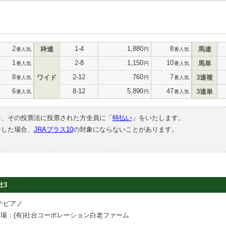
2
1-4
1,880
8
枠連
馬連
番人気
円
番人気
1
2-8
1,150
10
馬単
番人気
円
番人気
8
2-12
760
7
ワイド
3連複
番人気
円
番人気
6
8-12
5,890
47
3連単
番人気
円
番人気
合、その投票法に投票された方全員に「
特払い
」をいたします。
中した場合、
JRAプラス10
の対象にならないことがあります。
牡3
テピアノ
場：(有)社台コーポレーション白老ファーム