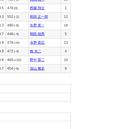
9.5
478
西園 翔太
1
(0)
9.3
552
和田 正一郎
12
(-2)
8.3
490
矢野 英一
16
(-8)
8.7
448
岡田 稲男
5
(-4)
8.9
476
水野 貴広
13
(+6)
9.8
472
牧 光二
4
(-4)
9.8
460
野中 賢二
10
(+20)
0.7
454
深山 雅史
8
(-6)