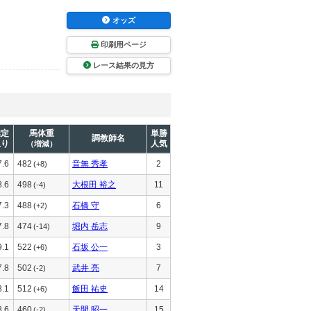
オッズ
印刷用ページ
レース結果の見方
推定
馬体重
単勝
調教師名
上り
人気
（増減）
7.6
482
音無 秀孝
2
(+8)
8.6
498
大根田 裕之
11
(-4)
7.3
488
石橋 守
6
(+2)
7.8
474
堀内 岳志
9
(-14)
9.1
522
石坂 公一
3
(+6)
7.8
502
武井 亮
7
(-2)
8.1
512
飯田 祐史
14
(+6)
8.6
460
天間 昭一
15
(-2)