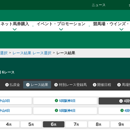
ニュース
ネット馬券購入
イベント・プロモーション
競馬場・ウインズ・
催選択
>
レース結果 レース選択
>
レース結果
日 6レース
払戻金
レース結果
特別レース登録馬
開催日程
馬場
中山3日
5回阪神3日
4回
中山4日
5回阪神4日
4回