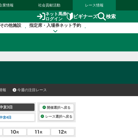
企業情報
社会貢献活動
レース情報
ネット馬券
検索
ビギナーズ
ログイン
その他施設
指定席・入場券ネット予約
情報
今週の注目レース
中京3日
開催選択へ戻る
レース選択へ戻る
中京4日