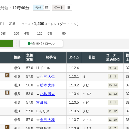
12時40分
走時刻：
天候
晴
ダート
良
1,200
定］
定量
（ダート・左）
コース：
メートル
3着
200
4着
120
5着
80
全周パトロール
負担
コーナー
性齢
騎手名
タイム
着差
重量
通過順位
牡3
57.0
H.ドイル
1:12.4
3
6
4
牡6
57.0
☆
小沢 大仁
1:13.1
3
４
2
3
牡3
56.0
☆
松本 大輝
1:13.2
3
クビ
15
14
牝5
53.0
▲
小林 勝太
1:13.4
3
１ 1/2
11
12
牡3
57.0
富田 暁
1:13.5
3
クビ
1
1
牡3
57.0
L.モリス
1:13.5
3
クビ
11
12
牡5
57.0
☆
角田 大和
1:13.7
3
３／４
11
10
牡4
58.0
吉村 智洋
1:13.9
3
１ 1/2
8
7