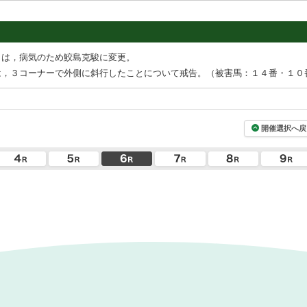
々は，病気のため鮫島克駿に変更。
は，３コーナーで外側に斜行したことについて戒告。（被害馬：１４番・１０
開催選択へ戻