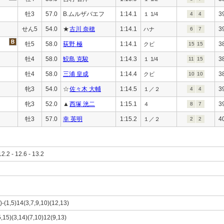
牡3
57.0
B.ムルザバエフ
1:14.1
3
１ 1/4
4
4
せん5
54.0
★
古川 奈穂
1:14.1
3
ハナ
6
7
牡5
58.0
荻野 極
1:14.1
3
クビ
15
15
牡4
58.0
鮫島 克駿
1:14.3
3
１ 1/4
11
15
牡4
58.0
三浦 皇成
1:14.4
3
クビ
10
10
牝3
54.0
☆
佐々木 大輔
1:14.5
3
１／２
4
4
牝3
52.0
▲
西塚 洸二
1:15.1
3
４
8
7
牡3
57.0
幸 英明
1:15.2
4
１／２
2
2
12.2 - 12.6 - 13.2
)-(1,5)14(3,7,9,10)(12,13)
5,15)(3,14)(7,10)12(9,13)