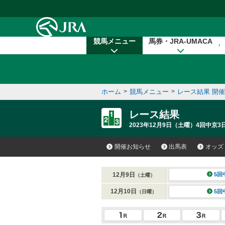
本文へ移動する
競馬メニュー
馬券・JRA-UMACA
ホーム
>
競馬メニュー
>
レース結果 開
レース結果
2023年12月9日（土曜）4回中京3
開催お知らせ
出馬表
オッズ
12月9日
5回
（土曜）
12月10日
5回
（日曜）