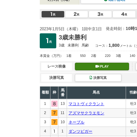
10時
発走時刻：
2023年1月5日（木曜） 1回中京1日
3歳未勝利
1,800
3歳
未勝利
馬齢
（
コース：
メートル
本賞金
（万円）
1着
550
2着
220
3着
140
レース映像
PLAY
決勝写真
決勝写真
馬
着順
枠
馬名
性齢
番
1
13
マコトヴィクラント
牡3
2
11
アズマサクラエモン
牡3
3
10
ネーブル
牝3
4
1
ダンツビガー
牡3