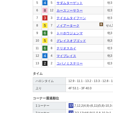
5
5
サダムターゲット
牡3
6
12
カースソーサラー
牡3
7
3
テイエムタイフーン
牡3
8
7
ノイアーターク
せん
9
9
トーホウジェンマ
牝3
10
6
グレイスオブゴッド
牝3
11
8
テリオスカイ
牡3
12
4
マイプレイス
牝3
13
2
コパノミステリー
牡3
タイム
ハロンタイム
12.9 - 11.1 - 13.2 - 13.3 - 12.8 - 1
上り
4F 53.1 - 3F 40.0
コーナー通過順位
1コーナー
13
,7,12,2(4,9)-(6,11)(5,8)-10,3-
2コーナー
13
,7(2,12)4(6,9)11,5,8-10,3=1