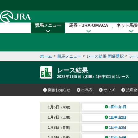
本文へ移動する
競馬メニュー
馬券・JRA-UMACA
ネット馬券
ホーム
>
競馬メニュー
>
レース結果 開催選択
>
レー
レース結果
2023年1月5日（木曜）1回中京1日 1レース
開催お知らせ
出馬表
オッズ
払戻金
1月5日
1回中山1日
（木曜）
1月7日
1回中山2日
（土曜）
1月8日
1回中山3日
（日曜）
1月9日
1回中山4日
（月曜）