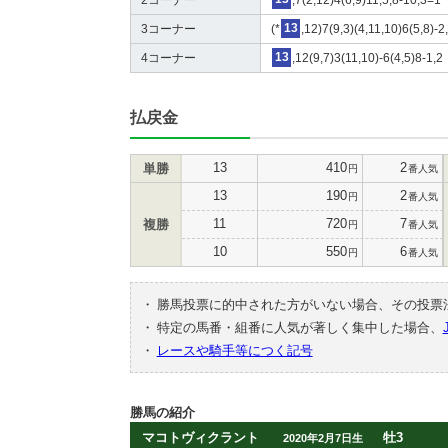
3コーナー
(*
13
,12)7(9,3)(4,11,10)6(5,8)-2
4コーナー
13
,12(9,7)3(11,10)-6(4,5)8-1,2
払戻金
13
410
2
単勝
円
番人気
13
190
2
円
番人気
11
720
7
複勝
円
番人気
10
550
6
円
番人気
・
勝馬投票に的中された方がいない場合、その投票
・
特定の馬番・組番に人気が著しく集中した場合、
・
レースや騎手等につく記号
勝馬の紹介
マコトヴィクラント
牡3
2020年2月7日生