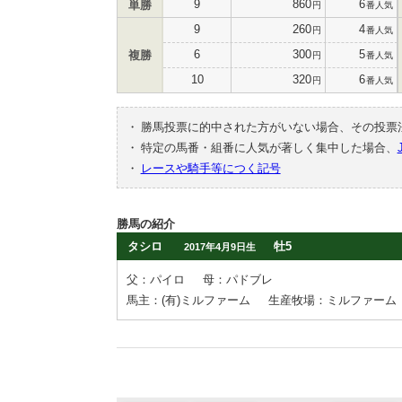
9
860
6
単勝
円
番人気
9
260
4
円
番人気
6
300
5
複勝
円
番人気
10
320
6
円
番人気
・
勝馬投票に的中された方がいない場合、その投票
・
特定の馬番・組番に人気が著しく集中した場合、
・
レースや騎手等につく記号
勝馬の紹介
タシロ
牡5
2017年4月9日生
父：パイロ
母：パドブレ
馬主：(有)ミルファーム
生産牧場：ミルファーム