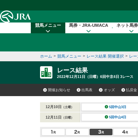
本文へ移動する
競馬メニュー
馬券・JRA-UMACA
ネット馬券
ホーム
>
競馬メニュー
>
レース結果 開催選択
>
レー
レース結果
2022年12月11日（日曜）6回中京4日 3レース
開催お知らせ
出馬表
オッズ
払戻金
12月10日
5回中山3日
（土曜）
12月11日
5回中山4日
（日曜）