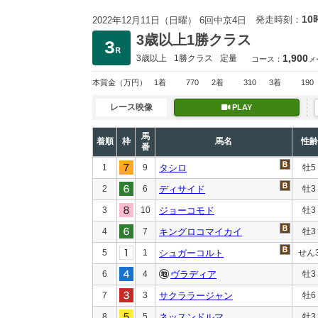
10
発走時刻：
2022年12月11日（日曜） 6回中京4日
3歳以上1勝クラス
1,900
3歳以上
1勝クラス
定量
コース：
メ
本賞金
（万円）
1着
770
2着
310
3着
190
レース映像
PLAY
馬
着順
枠
馬名
性齢
番
1
9
タシロ
牡5
2
6
ディサイド
牡3
3
10
ジョーコモド
牡3
4
7
キングロコマイカイ
牡3
5
1
シュガーコルト
せん
6
4
ヴラディア
牡3
7
3
サクララージャン
牡6
8
5
ネッスンドルマ
牡3