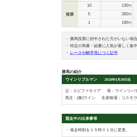
10
130
円
5
260
複勝
円
1
180
円
・
勝馬投票に的中された方がいない場
・
特定の馬番・組番に人気が著しく集
・
レースや騎手等につく記号
勝馬の紹介
ウインリブルマン
2018年4月29日生
父：エピファネイア
母：ウインリバ
馬主：(株)ウイン
生産牧場：コスモ
競走中の出来事等
・
発走時刻を１５時０１分に変更。