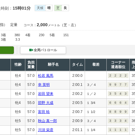
15時01分
走時刻：
天候
晴
芝
良
2,000
指）
定量
（芝・左）
コース：
メートル
3着
380
4着
230
5着
151
3着
3.3
全周パトロール
負担
コーナー
性齢
騎手名
タイム
着差
重量
通過順位
牡4
57.0
松若 風馬
2:00.0
3
2
2
2
2
牡4
57.0
幸 英明
2:00.1
3
３／４
9
9
7
7
牡4
57.0
岩田 望来
2:00.2
3
１／２
3
5
4
3
牝4
55.0
団野 大成
2:00.5
3
１ 3/4
6
6
6
4
牡6
57.0
富田 暁
2:00.7
3
１ 1/2
8
8
9
9
牡5
57.0
秋山 真一郎
2:00.9
3
３／４
3
3
3
4
牡5
57.0
川須 栄彦
2:01.1
3
１ 1/4
1
1
1
1