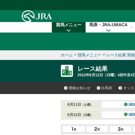
本文へ移動する
競馬メニュー
馬券・JRA-UMACA
ホーム
>
競馬メニュー
>
レース結果 開
レース結果
2022年6月12日（日曜）4回中京4日
開催お知らせ
出馬表
オッズ
6月11日
3回
（土曜）
6月12日
3回
（日曜）