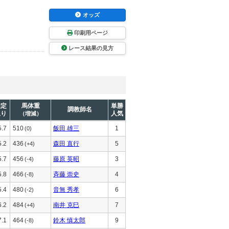
オッズ
印刷用ページ
レース結果の見方
推定
馬体重
単勝
調教師名
上り
人気
（増減）
5.7
510
飯田 雄三
1
(0)
5.2
436
森田 直行
5
(+4)
5.7
456
藤原 英昭
3
(-4)
5.8
466
斉藤 崇史
4
(-8)
5.4
480
音無 秀孝
6
(-2)
6.2
484
南井 克巳
7
(+4)
7.1
464
鈴木 慎太郎
9
(-8)