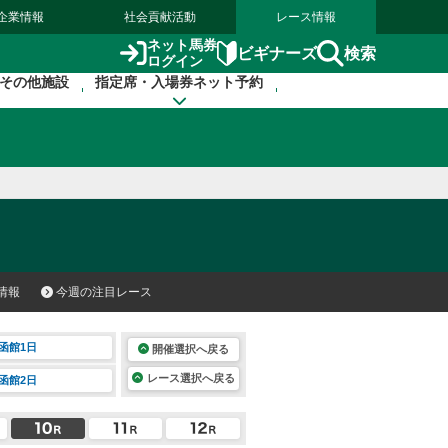
企業情報
社会貢献活動
レース情報
ネット馬券
検索
ビギナーズ
ログイン
その他施設
指定席・入場券ネット予約
情報
今週の注目レース
函館1日
開催選択へ戻る
レース選択へ戻る
函館2日