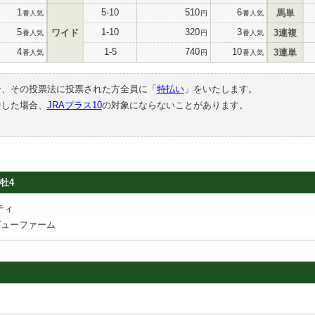
1
5-10
510
6
馬単
番人気
円
番人気
5
1-10
320
3
ワイド
3連複
番人気
円
番人気
4
1-5
740
10
3連単
番人気
円
番人気
合、その投票法に投票された方全員に「
特払い
」をいたします。
中した場合、
JRAプラス10
の対象にならないことがあります。
牡4
ティ
ヴューファーム