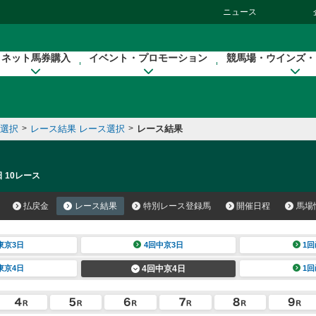
ニュース
ネット馬券購入
イベント・プロモーション
競馬場・ウインズ・
催選択
>
レース結果 レース選択
>
レース結果
 10レース
払戻金
レース結果
特別レース登録馬
開催日程
馬場
東京3日
4回中京3日
1回
東京4日
4回中京4日
1回