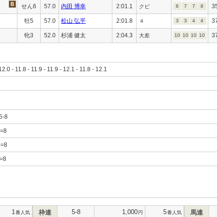
せん6
57.0
内田 博幸
2:01.1
3
クビ
6
7
7
8
牡5
57.0
松山 弘平
2:01.8
3
４
3
3
4
4
牝3
52.0
杉浦 健太
2:04.3
3
大差
10
10
10
10
12.0 - 11.8 - 11.9 - 11.9 - 12.1 - 11.8 - 12.1
-5-8
5=8
4=8
4=8
1
5-8
1,000
5
枠連
馬連
番人気
円
番人気