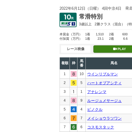
発
2022年6月12日（日曜） 4回中京4日
常滑特別
3歳以上
2勝クラス
（混合）（特
本賞金
（万円）
1着
1,510
2着
600
付加賞
（万円）
1着
23.1
2着
6.6
レース映像
PLAY
馬
着順
枠
馬名
番
1
10
ウインリブルマン
2
5
ハートオブアシティ
3
1
アナレンマ
4
9
ルージュメサージュ
5
4
ピノクル
6
7
メイショウラツワン
7
6
コスモスタック