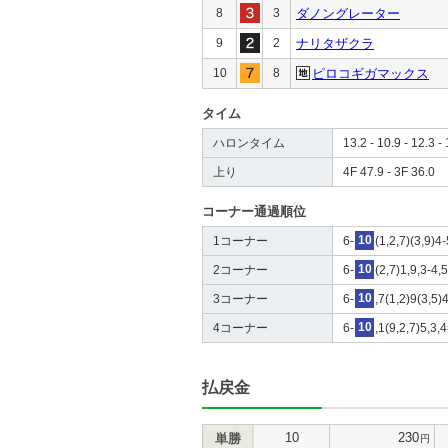
8
3
ダノングレーター
9
2
ナリタザクラ
10
8
ピロコギガマックス
タイム
ハロンタイム
13.2 - 10.9 - 12.3 - 
上り
4F 47.9 - 3F 36.0
コーナー通過順位
1コーナー
6-
10
(1,2,7)(3,9)4
2コーナー
6-
10
(2,7)1,9,3-4,
3コーナー
6-
10
,7(1,2)9(3,5)
4コーナー
6-
10
,1(9,2,7)5,3,
払戻金
10
230
単勝
円