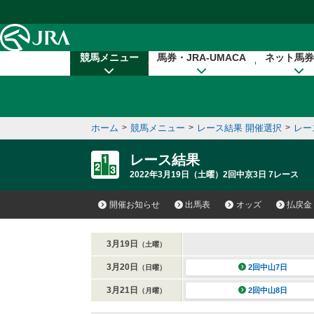
本文へ移動する
競馬メニュー
馬券・JRA-UMACA
ネット馬券
ホーム
>
競馬メニュー
>
レース結果 開催選択
>
レー
レース結果
2022年3月19日（土曜）2回中京3日 7レース
開催お知らせ
出馬表
オッズ
払戻金
3月19日
（土曜）
3月20日
2回中山7日
（日曜）
3月21日
2回中山8日
（月曜）