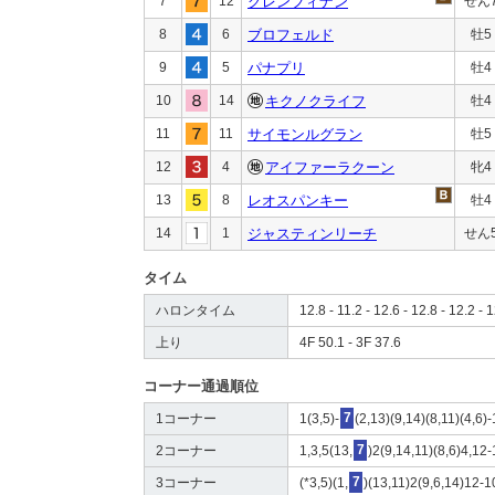
7
12
グレンフィナン
せん
8
6
ブロフェルド
牡5
9
5
パナプリ
牡4
10
14
キクノクライフ
牡4
11
11
サイモンルグラン
牡5
12
4
アイファーラクーン
牝4
13
8
レオスパンキー
牡4
14
1
ジャスティンリーチ
せん
タイム
ハロンタイム
12.8 - 11.2 - 12.6 - 12.8 - 12.2 - 1
上り
4F 50.1 - 3F 37.6
コーナー通過順位
1コーナー
1(3,5)-
7
(2,13)(9,14)(8,11)(4,6)
2コーナー
1,3,5(13,
7
)2(9,14,11)(8,6)4,12
3コーナー
(*3,5)(1,
7
)(13,11)2(9,6,14)12-1