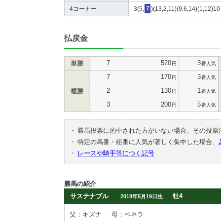
4コーナー
3(5,
7
)(13,2,11)(9,6,14)(1,12)10
払戻金
7
520
3
単勝
円
番人気
7
170
3
円
番人気
2
130
1
複勝
円
番人気
3
200
5
円
番人気
・
勝馬投票に的中された方がいない場合、その投票
・
特定の馬番・組番に人気が著しく集中した場合、
・
レースや騎手等につく記号
勝馬の紹介
サステナブル
牡4
2018年5月19日生
父：キズナ
母：ベネラ