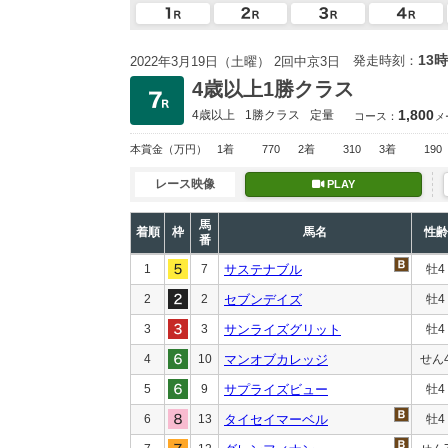
13時
発走時刻：
2022年3月19日（土曜） 2回中京3日
4歳以上1勝クラス
1,800
4歳以上
1勝クラス
定量
コース：
メ
本賞金
（万円）
1着
770
2着
310
3着
190
レース映像
PLAY
馬
着順
枠
馬名
性齢
番
1
7
サステナブル
牡4
2
2
セブンデイズ
牡4
3
3
サンライズグリット
牡4
4
10
マンオブカレッジ
せん
5
9
サプライズビュー
牡4
6
13
タイセイマーベル
牡4