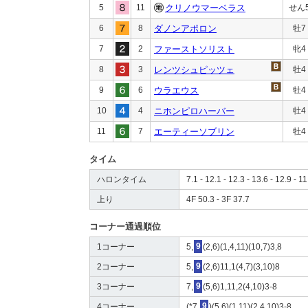
5
11
クリノウマーベラス
せん
6
8
ダノンアポロン
牡7
7
2
ファーストソリスト
牝4
8
3
レンツシュピッツェ
牡4
9
6
ウラエウス
牡4
10
4
ニホンピロハーバー
牡4
11
7
エーティーソブリン
牡4
タイム
ハロンタイム
7.1 - 12.1 - 12.3 - 13.6 - 12.9 - 11
上り
4F 50.3 - 3F 37.7
コーナー通過順位
1コーナー
5,
9
(2,6)(1,4,11)(10,7)3,8
2コーナー
5,
9
(2,6)11,1(4,7)(3,10)8
3コーナー
7,
9
(5,6)1,11,2(4,10)3-8
4コーナー
(*7,
9
)(5,6)(1,11)(2,4,10)3-8