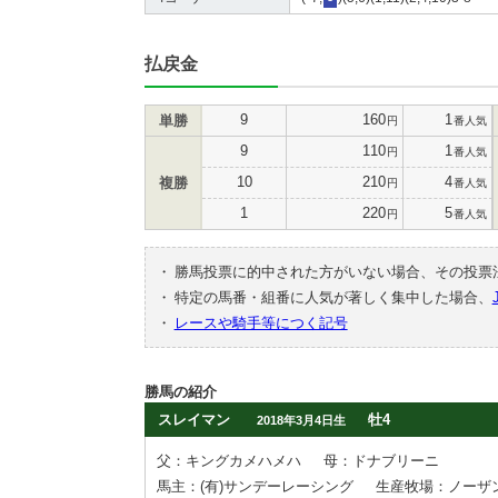
払戻金
9
160
1
単勝
円
番人気
9
110
1
円
番人気
10
210
4
複勝
円
番人気
1
220
5
円
番人気
・
勝馬投票に的中された方がいない場合、その投票
・
特定の馬番・組番に人気が著しく集中した場合、
・
レースや騎手等につく記号
勝馬の紹介
スレイマン
牡4
2018年3月4日生
父：キングカメハメハ
母：ドナブリーニ
馬主：(有)サンデーレーシング
生産牧場：ノーザ