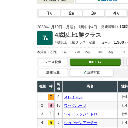
13時
発走時刻：
2022年1月10日（月曜） 1回中京4日
4歳以上1勝クラス
1,900
4歳以上
1勝クラス
定量
コース：
メ
本賞金
（万円）
1着
770
2着
310
3着
190
レース映像
PLAY
決勝写真
決勝写真
馬
着順
枠
馬名
性齢
番
1
9
スレイマン
牡4
2
10
ワセダハーツ
牡4
3
1
ワイドレッジャドロ
牡5
4
5
ショウナンアーチー
牡4