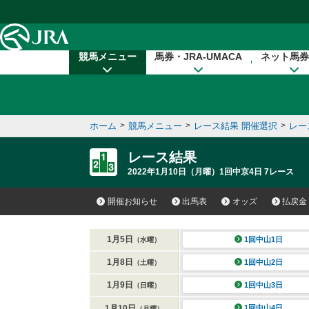
本文へ移動する
競馬メニュー
馬券・JRA-UMACA
ネット馬券
ホーム
>
競馬メニュー
>
レース結果 開催選択
>
レー
レース結果
2022年1月10日（月曜）1回中京4日 7レース
開催お知らせ
出馬表
オッズ
払戻金
1月5日
1回中山1日
（水曜）
1月8日
1回中山2日
（土曜）
1月9日
1回中山3日
（日曜）
1月10日
1回中山4日
（月曜）