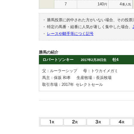
7
140
4
円
番人気
・
勝馬投票に的中された方がいない場合、その投票
・
特定の馬番・組番に人気が著しく集中した場合、
・
レースや騎手等につく記号
勝馬の紹介
ロバートソンキー
牡4
2017年2月28日生
父：ルーラーシップ
母：トウカイメガミ
馬主：保坂 和孝
生産牧場：長浜牧場
取引市場：2017年
セレクトセール