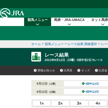
本文へ移動する
競馬メニュー
馬券・JRA-UMACA
ネット馬券
ホーム
>
競馬メニュー
>
レース結果 開催選択
>
レー
レース結果
2021年9月12日（日曜）5回中京2日 9レース
開催お知らせ
出馬表
オッズ
払戻金
9月11日
4回中山1日
（土曜）
9月12日
4回中山2日
（日曜）