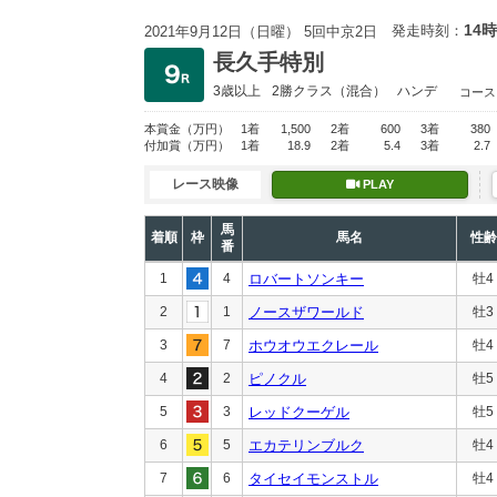
14時
発走時刻：
2021年9月12日（日曜） 5回中京2日
長久手特別
3歳以上
2勝クラス
（混合）
ハンデ
コース
本賞金
（万円）
1着
1,500
2着
600
3着
380
付加賞
（万円）
1着
18.9
2着
5.4
3着
2.7
レース映像
PLAY
馬
着順
枠
馬名
性齢
番
1
4
ロバートソンキー
牡4
2
1
ノースザワールド
牡3
3
7
ホウオウエクレール
牡4
4
2
ピノクル
牡5
5
3
レッドクーゲル
牡5
6
5
エカテリンブルク
牡4
7
6
タイセイモンストル
牡4