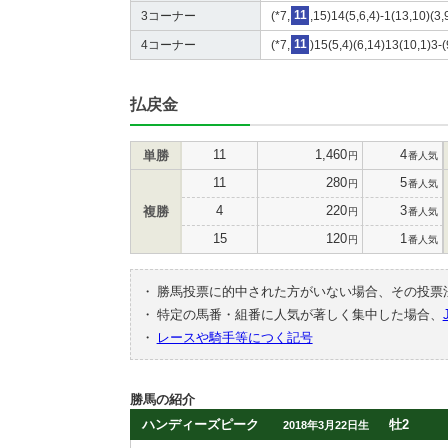
3コーナー
(*7,
11
,15)14(5,6,4)-1(13,10)(3,
4コーナー
(*7,
11
)15(5,4)(6,14)13(10,1)3-
払戻金
11
1,460
4
単勝
円
番人気
11
280
5
円
番人気
4
220
3
複勝
円
番人気
15
120
1
円
番人気
・
勝馬投票に的中された方がいない場合、その投票
・
特定の馬番・組番に人気が著しく集中した場合、
・
レースや騎手等につく記号
勝馬の紹介
ハンディーズピーク
牡2
2018年3月22日生