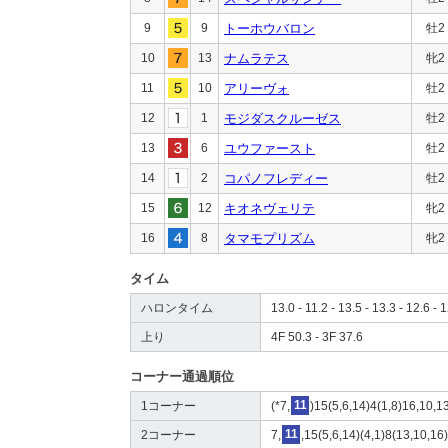
9
9
トーホウバロン
牡2
10
13
ナムラテス
牝2
11
10
アリーヴォ
牡2
12
1
モジダスクルーゼス
牡2
13
6
ユウファースト
牡2
14
2
コパノフレディー
牡2
15
12
キオネヴェリテ
牝2
16
8
タマモプリズム
牝2
タイム
ハロンタイム
13.0 - 11.2 - 13.5 - 13.3 - 12.6 - 1
上り
4F 50.3 - 3F 37.6
コーナー通過順位
1コーナー
(*7,
11
)15(5,6,14)4(1,8)16,10,1
2コーナー
7,
11
,15(5,6,14)(4,1)8(13,10,16)