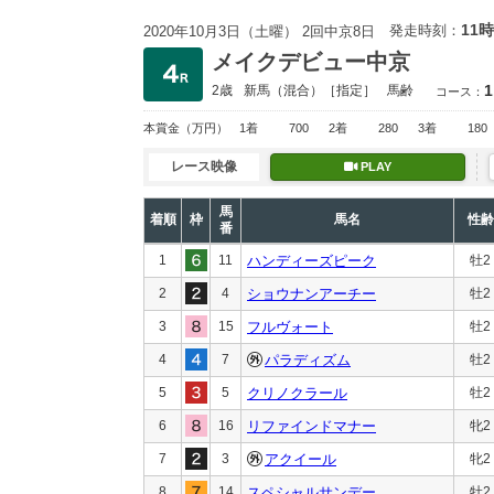
11時
発走時刻：
2020年10月3日（土曜） 2回中京8日
メイクデビュー中京
1
2歳
新馬
（混合）［指定］
馬齢
コース：
本賞金
（万円）
1着
700
2着
280
3着
180
レース映像
PLAY
馬
着順
枠
馬名
性齢
番
1
11
ハンディーズピーク
牡2
2
4
ショウナンアーチー
牡2
3
15
フルヴォート
牡2
4
7
パラディズム
牡2
5
5
クリノクラール
牡2
6
16
リファインドマナー
牝2
7
3
アクイール
牝2
8
14
スペシャルサンデー
牡2