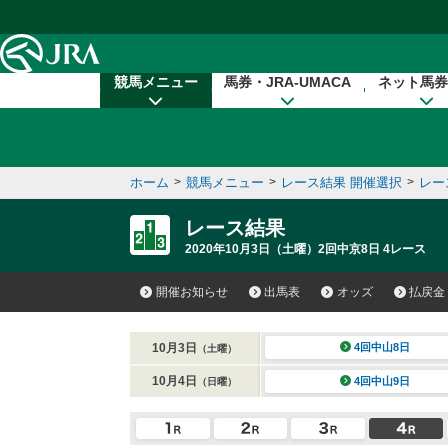
本文へ移動する
競馬メニュー
馬券・JRA-UMACA
ネット馬券
ホーム
>
競馬メニュー
>
レース結果 開催選択
>
レー
レース結果
2020年10月3日（土曜）2回中京8日 4レース
開催お知らせ
出馬表
オッズ
払戻金
10月3日
4回中山8日
（土曜）
10月4日
4回中山9日
（日曜）