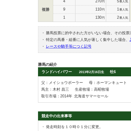
4
270
5
円
番人気
9
110
1
複勝
円
番人気
1
130
2
円
番人気
・
勝馬投票に的中された方がいない場合、その投票
・
特定の馬番・組番に人気が著しく集中した場合、
・
レースや騎手等につく記号
勝馬の紹介
ランドハイパワー
牡6
2013年2月16日生
父：メイショウボーラー
母：ホーマンキュート
馬主：木村 昌三
生産牧場：高昭牧場
取引市場：2014年
北海道サマーセール
競走中の出来事等
・
発走時刻を１０時０１分に変更。