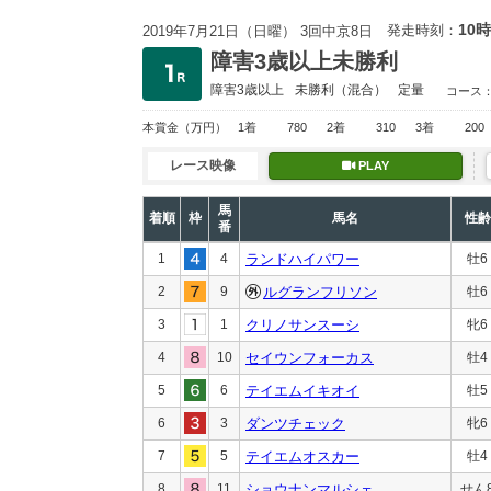
10時
発走時刻：
2019年7月21日（日曜） 3回中京8日
障害3歳以上未勝利
障害3歳以上
未勝利
（混合）
定量
コース
本賞金
（万円）
1着
780
2着
310
3着
200
レース映像
PLAY
馬
着順
枠
馬名
性齢
番
1
4
ランドハイパワー
牡6
2
9
ルグランフリソン
牡6
3
1
クリノサンスーシ
牝6
4
10
セイウンフォーカス
牡4
5
6
テイエムイキオイ
牡5
6
3
ダンツチェック
牝6
7
5
テイエムオスカー
牡4
8
11
ショウナンマルシェ
せん