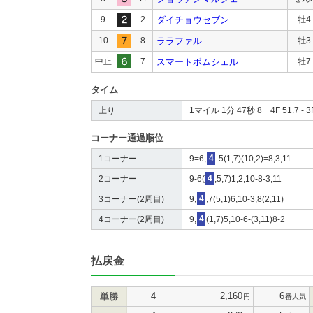
9
2
ダイチョウセブン
牡4
10
8
ララファル
牡3
中止
7
スマートボムシェル
牡7
タイム
上り
1マイル 1分 47秒 8 4F 51.7 - 3F
コーナー通過順位
1コーナー
9=6,
4
-5(1,7)(10,2)=8,3,11
2コーナー
9-6(
4
,5,7)1,2,10-8-3,11
3コーナー(2周目)
9,
4
,7(5,1)6,10-3,8(2,11)
4コーナー(2周目)
9,
4
(1,7)5,10-6-(3,11)8-2
払戻金
4
2,160
6
単勝
円
番人気