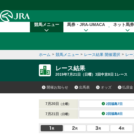
本文へ移動する
競馬メニュー
馬券・JRA-UMACA
ネット馬券
ホーム
>
競馬メニュー
>
レース結果 開催選択
>
レー
レース結果
2019年7月21日（日曜）3回中京8日 1レース
開催お知らせ
出馬表
オッズ
払戻金
7月20日
2回福島7日
（土曜）
7月21日
2回福島8日
（日曜）