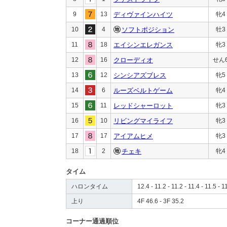
9
13
ディヴァインハイツ
牝4
10
4
ソフトポジション
牡3
11
18
エイシンエレガンス
牝3
12
16
クローディオ
せん
13
12
シンシアズブレス
牝5
14
6
ルーズベルトゲーム
牝4
15
11
レッドシャーロット
牝3
16
10
リビングマイライフ
牝3
17
17
アイアムヒメ
牝3
18
2
チェキ
牝4
タイム
ハロンタイム
12.4 - 11.2 - 11.2 - 11.4 - 11.5 - 1
上り
4F 46.6 - 3F 35.2
コーナー通過順位