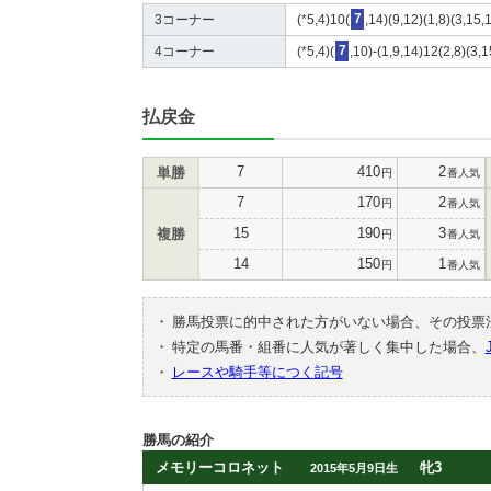
3コーナー
(*5,4)10(
7
,14)(9,12)(1,8)(3,15,
4コーナー
(*5,4)(
7
,10)-(1,9,14)12(2,8)(3,
払戻金
7
410
2
単勝
円
番人気
7
170
2
円
番人気
15
190
3
複勝
円
番人気
14
150
1
円
番人気
・
勝馬投票に的中された方がいない場合、その投票
・
特定の馬番・組番に人気が著しく集中した場合、
・
レースや騎手等につく記号
勝馬の紹介
メモリーコロネット
牝3
2015年5月9日生