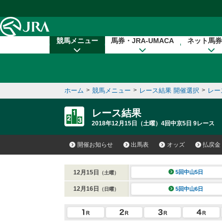
本文へ移動する
競馬メニュー
馬券・JRA-UMACA
ネット馬券
ホーム
>
競馬メニュー
>
レース結果 開催選択
>
レー
レース結果
2018年12月15日（土曜）4回中京5日 9レース
開催お知らせ
出馬表
オッズ
払戻金
12月15日
5回中山5日
（土曜）
12月16日
5回中山6日
（日曜）