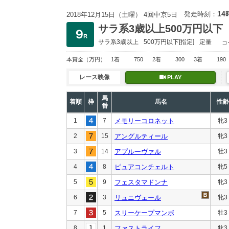
14
発走時刻：
2018年12月15日（土曜） 4回中京5日
サラ系3歳以上500万円以下
サラ系3歳以上
500万円以下
[指定]
定量
コ
本賞金
（万円）
1着
750
2着
300
3着
190
レース映像
PLAY
馬
着順
枠
馬名
性齢
番
1
7
メモリーコロネット
牝3
2
15
アングルティール
牝3
3
14
アプルーヴァル
牡3
4
8
ピュアコンチェルト
牝5
5
9
フェスタマドンナ
牝3
6
3
リュニヴェール
牝3
7
5
スリーケープマンボ
牡3
8
1
ファストライフ
牝3