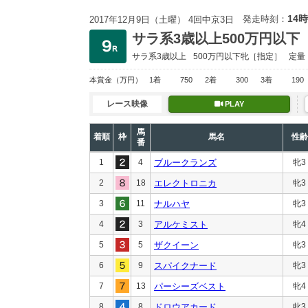
14時
発走時刻：
2017年12月9日（土曜） 4回中京3日
サラ系3歳以上500万円以下
サラ系3歳以上
500万円以下
牝［指定］
定量
本賞金
（万円）
1着
750
2着
300
3着
190
レース映像
PLAY
馬
着順
枠
馬名
性齢
番
1
4
ブルークランズ
牝3
2
18
エレクトロニカ
牝3
3
11
ナルハヤ
牝3
4
3
アルケミスト
牝4
5
5
ザクイーン
牝3
6
9
スパイクナード
牝3
7
13
パーシーズベスト
牝4
8
8
ドロウアカード
牝3