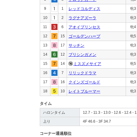
9
1
レッドコルディス
牝3
10
2
ラグナアズーラ
牝3
11
6
アオイプリンセス
牝4
12
15
ゴールデンハープ
牝5
13
17
サッチン
牝3
14
12
ブリシンガメン
牝3
15
14
ミスズメサイア
牝5
16
7
リリックドラマ
牝3
17
16
クインズゴールド
牝3
18
10
レイトブルーマー
牝3
タイム
ハロンタイム
12.7 - 11.3 - 13.0 - 12.6 - 12.4 - 1
上り
4F 46.6 - 3F 34.7
コーナー通過順位