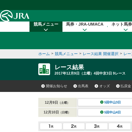
本文へ移動する
競馬メニュー
馬券・JRA-UMACA
ネット馬券
ホーム
>
競馬メニュー
>
レース結果 開催選択
>
レー
レース結果
2017年12月9日（土曜）4回中京3日 9レース
開催お知らせ
出馬表
オッズ
払戻金
12月9日
5回中山3日
（土曜）
12月10日
5回中山4日
（日曜）