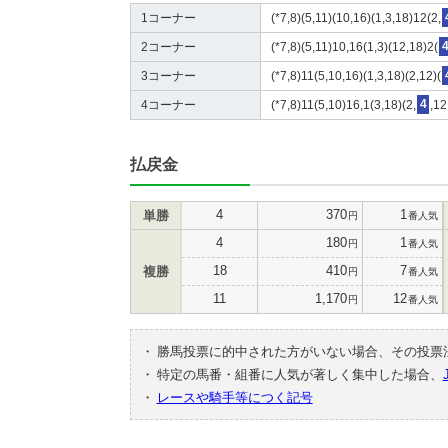
1コーナー
(*7,8)(5,11)(10,16)(1,3,18)12(2,
2コーナー
(*7,8)(5,11)10,16(1,3)(12,18)2(
3コーナー
(*7,8)11(5,10,16)(1,3,18)(2,12)(
4コーナー
(*7,8)11(5,10)16,1(3,18)(2,
4
,12
払戻金
4
370
1
単勝
円
番人気
4
180
1
円
番人気
18
410
7
複勝
円
番人気
11
1,170
12
円
番人気
・
勝馬投票に的中された方がいない場合、その投票
・
特定の馬番・組番に人気が著しく集中した場合、
・
レースや騎手等につく記号