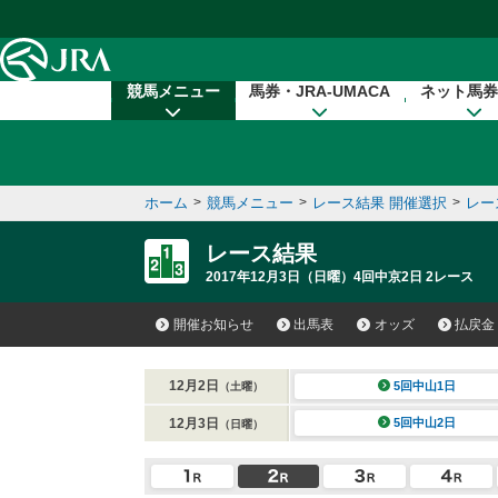
本文へ移動する
競馬メニュー
馬券・JRA-UMACA
ネット馬券
ホーム
>
競馬メニュー
>
レース結果 開催選択
>
レー
レース結果
2017年12月3日（日曜）4回中京2日 2レース
開催お知らせ
出馬表
オッズ
払戻金
12月2日
5回中山1日
（土曜）
12月3日
5回中山2日
（日曜）