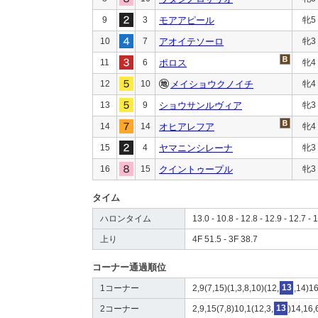
9
3
モアアピール
牝5
10
7
アオイテソーロ
牝3
11
6
ポロス
牝4
12
10
メイショウクノイチ
牝4
13
9
ショウサンルヴィア
牝3
14
14
オヒアレフア
牝4
15
4
ヤマニンシレーナ
牝3
16
15
クイントゥープル
牝3
タイム
ハロンタイム
13.0 - 10.8 - 12.8 - 12.9 - 12.7 - 
上り
4F 51.5 - 3F 38.7
コーナー通過順位
1コーナー
2,9(7,15)(1,3,8,10)(12,
13
,14)16
2コーナー
2,9,15(7,8)10,1(12,3,
13
)14,16,