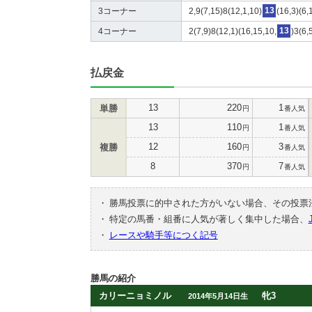
3コーナー
2,9(7,15)8(12,1,10)
13
(16,3)(6,
4コーナー
2(7,9)8(12,1)(16,15,10,
13
)3(6,
払戻金
13
220
1
単勝
円
番人気
13
110
1
円
番人気
12
160
3
複勝
円
番人気
8
370
7
円
番人気
・
勝馬投票に的中された方がいない場合、その投票
・
特定の馬番・組番に人気が著しく集中した場合、
・
レースや騎手等につく記号
勝馬の紹介
カリーニョミノル
牝3
2014年5月14日生