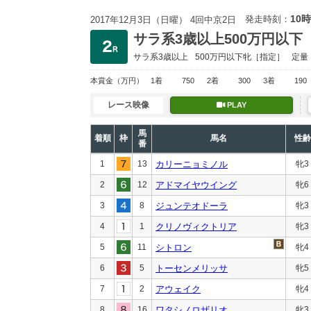
10時
発走時刻：
2017年12月3日（日曜） 4回中京2日
サラ系3歳以上500万円以下
サラ系3歳以上
500万円以下
牝［指定］
定量
本賞金
（万円）
1着
750
2着
300
3着
190
レース映像
PLAY
馬
着順
枠
馬名
性齢
番
1
13
カリーニョミノル
牝3
2
12
アドマイヤウイング
牝6
3
8
ジュンテオドーラ
牝3
4
1
クリノヴィクトリア
牝3
5
11
シトロン
牝4
6
5
トーセンメリッサ
牝5
7
2
アウェイク
牝4
8
16
ワタシノロザリオ
牝3