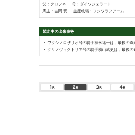
父：クロフネ
母：ダイワジェラート
馬主：吉岡 實
生産牧場：フジワラフアーム
競走中の出来事等
・
ワタシノロザリオ号の騎手福永祐一は，最後の直
・
クリノヴィクトリア号の騎手横山武史は，最後の