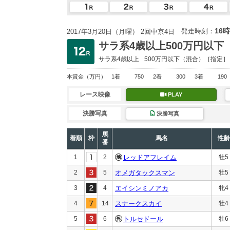
16時
発走時刻：
2017年3月20日（月曜） 2回中京4日
サラ系4歳以上500万円以下
サラ系4歳以上
500万円以下
（混合）［指定］
本賞金
（万円）
1着
750
2着
300
3着
190
レース映像
PLAY
決勝写真
決勝写真
馬
着順
枠
馬名
性齢
番
1
2
レッドアフレイム
牡5
2
5
オメガタックスマン
牡5
3
4
エイシンミノアカ
牝4
4
14
スナークスカイ
牡4
5
6
トルセドール
牡6