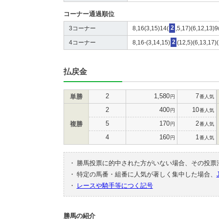
コーナー通過順位
3コーナー
8,16(3,15)14(
2
,5,17)(6,12,13)9
4コーナー
8,16-(3,14,15)
2
(12,5)(6,13,17)
払戻金
2
1,580
7
単勝
円
番人気
2
400
10
円
番人気
5
170
2
複勝
円
番人気
4
160
1
円
番人気
・
勝馬投票に的中された方がいない場合、その投票
・
特定の馬番・組番に人気が著しく集中した場合、
・
レースや騎手等につく記号
勝馬の紹介