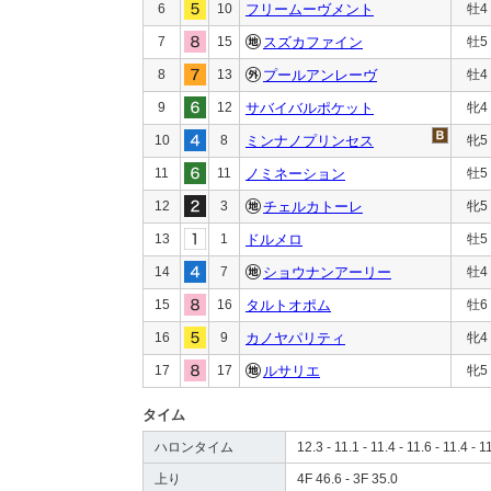
6
10
フリームーヴメント
牡4
7
15
スズカファイン
牡5
8
13
プールアンレーヴ
牡4
9
12
サバイバルポケット
牝4
10
8
ミンナノプリンセス
牝5
11
11
ノミネーション
牡5
12
3
チェルカトーレ
牝5
13
1
ドルメロ
牡5
14
7
ショウナンアーリー
牡4
15
16
タルトオポム
牡6
16
9
カノヤパリティ
牝4
17
17
ルサリエ
牝5
タイム
ハロンタイム
12.3 - 11.1 - 11.4 - 11.6 - 11.4 - 1
上り
4F 46.6 - 3F 35.0