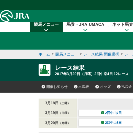
本文へ移動する
競馬メニュー
馬券・JRA-UMACA
ネット馬券
ホーム
>
競馬メニュー
>
レース結果 開催選択
>
レー
レース結果
2017年3月20日（月曜）2回中京4日 12レース
開催お知らせ
出馬表
オッズ
払戻金
3月18日
（土曜）
3月19日
2回中山7日
（日曜）
3月20日
2回中山8日
（月曜）