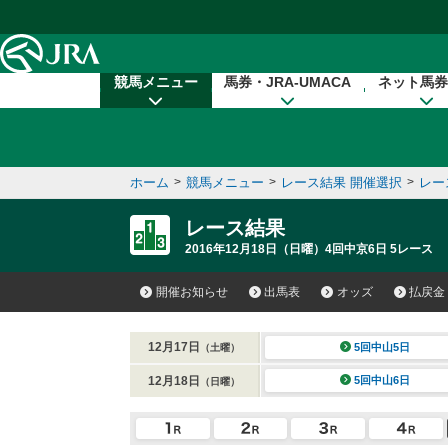
本文へ移動する
競馬メニュー
馬券・JRA-UMACA
ネット馬券
ホーム
>
競馬メニュー
>
レース結果 開催選択
>
レー
レース結果
2016年12月18日（日曜）4回中京6日 5レース
開催お知らせ
出馬表
オッズ
払戻金
12月17日
5回中山5日
（土曜）
12月18日
5回中山6日
（日曜）