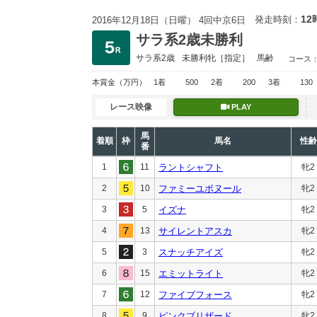
12
発走時刻：
2016年12月18日（日曜） 4回中京6日
サラ系2歳未勝利
サラ系2歳
未勝利
牝［指定］
馬齢
コース
本賞金
（万円）
1着
500
2着
200
3着
130
レース映像
PLAY
馬
着順
枠
馬名
性齢
番
1
11
ラントシャフト
牝2
2
10
ファミーユボヌール
牝2
3
5
イズナ
牝2
4
13
サイレントアスカ
牝2
5
3
スナッチアイズ
牝2
6
15
エミットライト
牝2
7
12
ファイブフォース
牝2
8
9
ピンクブリザード
牝2