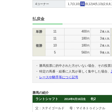
4コーナー
1,7(3,10)
11
(9,12)4(5,13)(2,6,8
払戻金
11
400
2
単勝
円
番人気
11
180
3
円
番人気
10
180
2
複勝
円
番人気
5
560
9
円
番人気
・
勝馬投票に的中された方がいない場合、その投票
・
特定の馬番・組番に人気が著しく集中した場合、
・
レースや騎手等につく記号
勝馬の紹介
ラントシャフト
牝2
2014年4月16日生
父：ステイゴールド
母：マイネトゥインクル