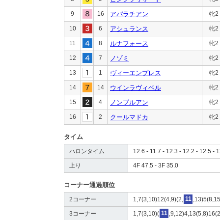
9
16
アパラチアン
牝2
10
6
アシュランス
牝2
11
8
ルナフォース
牝2
12
7
ノゾミ
牝2
13
1
ヴィーエンプレス
牝2
14
14
ウインラヴィベル
牝2
15
4
ノンブルアン
牝2
16
2
クールマドカ
牝2
タイム
ハロンタイム
12.6 - 11.7 - 12.3 - 12.2 - 12.5 - 1
上り
4F 47.5 - 3F 35.0
コーナー通過順位
2コーナー
1,7(3,10)12(4,9)(2,
11
,13)5(8,1
3コーナー
1,7(3,10)(
11
,9,12)4,13(5,8)16(