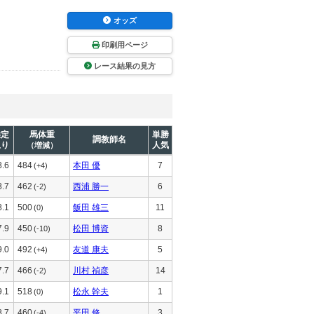
オッズ
印刷用ページ
レース結果の見方
推定
馬体重
単勝
調教師名
上り
人気
（増減）
8.6
484
本田 優
7
(+4)
8.7
462
西浦 勝一
6
(-2)
8.1
500
飯田 雄三
11
(0)
7.9
450
松田 博資
8
(-10)
9.0
492
友道 康夫
5
(+4)
7.7
466
川村 禎彦
14
(-2)
9.1
518
松永 幹夫
1
(0)
8.7
460
平田 修
3
(-4)