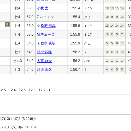
牝4
55.0
小牧 太
1:55.4
3
３ 1/2
13
13
15
14
牡4
57.0
Z.パートン
1:55.4
3
クビ
10
9
9
10
牡4
56.0
☆
松若 風馬
1:55.6
3
１ 1/4
15
14
14
14
牡4
57.0
M.デムーロ
1:55.8
4
１ 1/4
10
11
5
7
牡4
54.0
▲
鮫島 克駿
1:55.9
4
クビ
5
5
8
7
牡3
54.0
武 幸四郎
1:56.2
4
２
12
11
11
10
せん3
54.0
太宰 啓介
1:56.2
4
ハナ
1
1
1
1
牡3
54.0
川須 栄彦
1:56.7
4
３
4
4
5
5
12.5 - 12.4 - 12.5 - 12.8 - 12.7 - 13.2
2,7)13(1,10)5-(3,12)6,4
2,7)1,13(5,10)=12(3,6)4