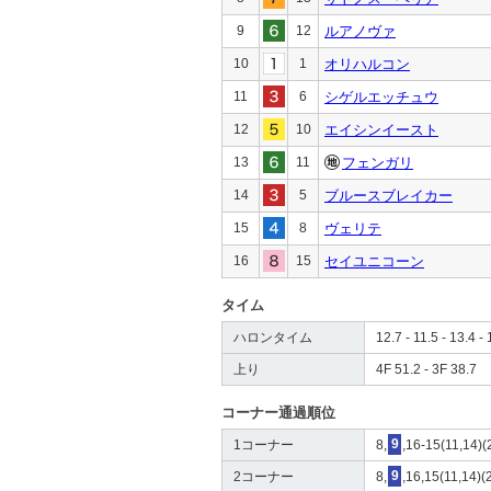
9
12
ルアノヴァ
10
1
オリハルコン
11
6
シゲルエッチュウ
12
10
エイシンイースト
13
11
フェンガリ
14
5
ブルースブレイカー
15
8
ヴェリテ
16
15
セイユニコーン
タイム
ハロンタイム
12.7 - 11.5 - 13.4 - 
上り
4F 51.2 - 3F 38.7
コーナー通過順位
1コーナー
8,
9
,16-15(11,14)(
2コーナー
8,
9
,16,15(11,14)(