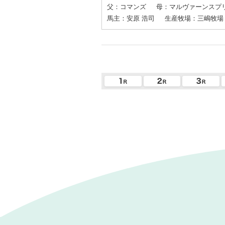
父：コマンズ
母：マルヴァーンスプ
馬主：安原 浩司
生産牧場：三嶋牧場