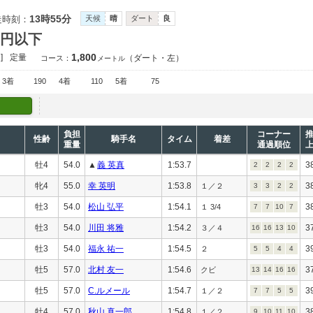
13時55分
走時刻：
天候
晴
ダート
良
万円以下
1,800
]
定量
（ダート・左）
コース：
メートル
3着
190
4着
110
5着
75
負担
コーナー
性齢
騎手名
タイム
着差
重量
通過順位
牡4
54.0
▲
義 英真
1:53.7
3
2
2
2
2
牝4
55.0
幸 英明
1:53.8
3
１／２
3
3
2
2
牡3
54.0
松山 弘平
1:54.1
3
１ 3/4
7
7
10
7
牡3
54.0
川田 将雅
1:54.2
3
３／４
16
16
13
10
牡3
54.0
福永 祐一
1:54.5
3
２
5
5
4
4
牡5
57.0
北村 友一
1:54.6
3
クビ
13
14
16
16
牡5
57.0
C.ルメール
1:54.7
3
１／２
7
7
5
5
牡4
57.0
秋山 真一郎
1:54.8
3
１／２
9
10
11
10