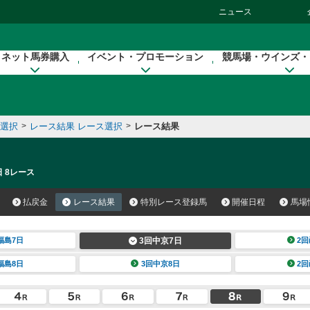
ニュース
ネット馬券購入
イベント・プロモーション
競馬場・ウインズ・
催選択
>
レース結果 レース選択
>
レース結果
日 8レース
払戻金
レース結果
特別レース登録馬
開催日程
馬場
福島7日
3回中京7日
2回
福島8日
3回中京8日
2回