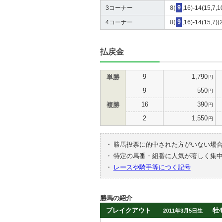
3コーナー
8(
9
,16)-14(15,7,1
4コーナー
8(
9
,16)-14(15,7)(
払戻金
9
1,790
単勝
円
9
550
円
16
390
複勝
円
2
1,550
円
・
勝馬投票に的中された方がいない場
・
特定の馬番・組番に人気が著しく集
・
レースや騎手等につく記号
勝馬の紹介
ブレイクアウト
牡
2011年3月5日生