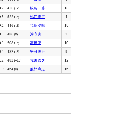
8.7
416
鮫島 一歩
13
(+2)
9.5
522
池江 泰寿
4
(-2)
9.1
446
福島 信晴
15
(-2)
0.1
486
沖 芳夫
2
(0)
0.1
508
高橋 亮
10
(-2)
0.1
482
安田 隆行
9
(-2)
1.2
482
荒川 義之
12
(+10)
1.0
464
服部 利之
16
(0)