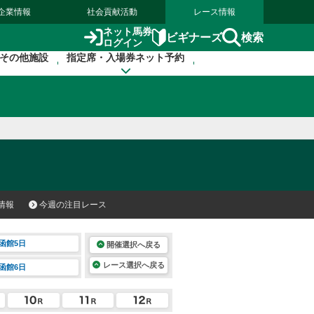
企業情報
社会貢献活動
レース情報
ネット馬券
検索
ビギナーズ
ログイン
その他施設
指定席・入場券ネット予約
情報
今週の注目レース
函館5日
開催選択へ戻る
レース選択へ戻る
函館6日