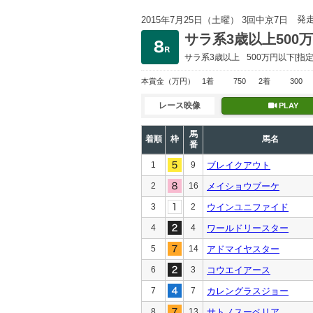
発
2015年7月25日（土曜） 3回中京7日
サラ系3歳以上500
サラ系3歳以上
500万円以下
[指定
本賞金
（万円）
1着
750
2着
300
レース映像
PLAY
馬
着順
枠
馬名
番
1
9
ブレイクアウト
2
16
メイショウブーケ
3
2
ウインユニファイド
4
4
ワールドリースター
5
14
アドマイヤスター
6
3
コウエイアース
7
7
カレングラスジョー
8
13
サトノスーペリア