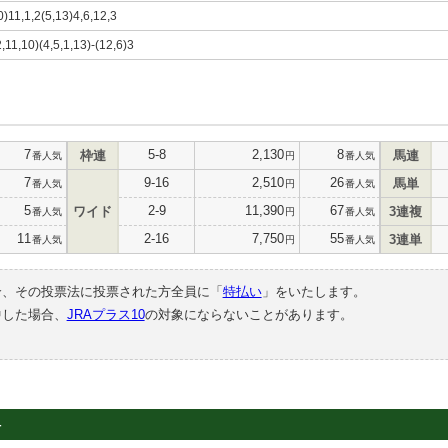
0)11,1,2(5,13)4,6,12,3
2,11,10)(4,5,1,13)-(12,6)3
7
5-8
2,130
8
枠連
馬連
番人気
円
番人気
7
9-16
2,510
26
馬単
番人気
円
番人気
5
2-9
11,390
67
ワイド
3連複
番人気
円
番人気
11
2-16
7,750
55
3連単
番人気
円
番人気
合、その投票法に投票された方全員に「
特払い
」をいたします。
中した場合、
JRAプラス10
の対象にならないことがあります。
4