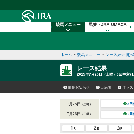
本文へ移動する
競馬メニュー
馬券・JRA-UMACA
ホーム
>
競馬メニュー
>
レース結果 開
レース結果
2015年7月25日（土曜）3回中京7
開催お知らせ
出馬表
オッズ
7月25日
2回
（土曜）
7月26日
2回
（日曜）