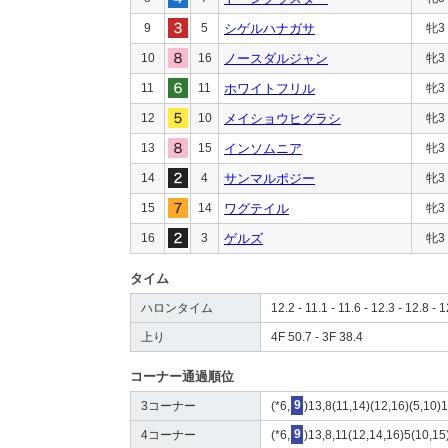
9
5
シゲルハナガサ
牝3
10
16
ノースダルジャン
牝3
11
11
ホワイトフリル
牝3
12
10
メイショウヒグラシ
牝3
13
15
インソムニア
牝3
14
4
サンマルポジー
牝3
15
14
ワグテイル
牝3
16
3
ゲルズ
牝3
タイム
ハロンタイム
12.2 - 11.1 - 11.6 - 12.3 - 12.8 - 1
上り
4F 50.7 - 3F 38.4
コーナー通過順位
3コーナー
(*6,
9
)13,8(11,14)(12,16)(5,10)1
4コーナー
(*6,
9
)13,8,11(12,14,16)5(10,15