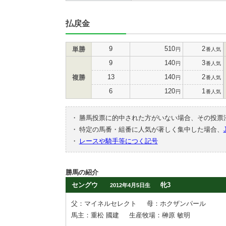
払戻金
9
510
2
単勝
円
番人気
9
140
3
円
番人気
13
140
2
複勝
円
番人気
6
120
1
円
番人気
・
勝馬投票に的中された方がいない場合、その投票
・
特定の馬番・組番に人気が著しく集中した場合、
・
レースや騎手等につく記号
勝馬の紹介
セングウ
牝3
2012年4月5日生
父：マイネルセレクト
母：ホクザンパール
馬主：重松 國建
生産牧場：榊原 敏明