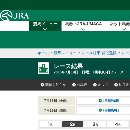
本文へ移動する
競馬メニュー
馬券・JRA-UMACA
ネット馬券
ホーム
>
競馬メニュー
>
レース結果 開催選択
>
レー
レース結果
2015年7月19日（日曜）3回中京6日 2レース
開催お知らせ
出馬表
オッズ
払戻金
7月18日
2回福島5日
（土曜）
7月19日
2回福島6日
（日曜）