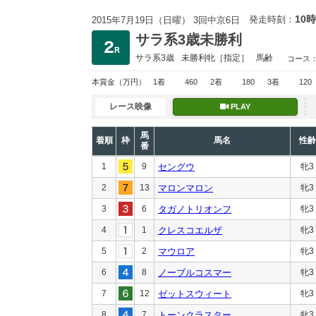
10時
発走時刻：
2015年7月19日（日曜） 3回中京6日
サラ系3歳未勝利
サラ系3歳
未勝利
牝［指定］
馬齢
コース
本賞金
（万円）
1着
460
2着
180
3着
120
レース映像
PLAY
馬
着順
枠
馬名
性齢
番
1
9
セングウ
牝3
2
13
マロンマロン
牝3
3
6
タガノトリオンフ
牝3
4
1
クレスコエルザ
牝3
5
2
マウロア
牝3
6
8
ノーブルコスマー
牝3
7
12
ゼットスウィート
牝3
8
7
トーンクラスター
牝3