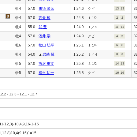
牡4
57.0
川須 栄彦
1:24.6
3
クビ
13
13
牡4
57.0
高倉 稜
1:24.8
3
１ 1/2
2
2
牝4
55.0
武 豊
1:24.9
3
１／２
11
11
牡4
57.0
酒井 学
1:24.9
3
クビ
4
5
牡6
57.0
松山 弘平
1:25.1
3
１ 1/4
6
8
牡4
54.0
▲
岩崎 翼
1:25.2
3
３／４
8
8
牡5
57.0
熊沢 重文
1:25.8
3
３ 1/2
14
13
牡5
57.0
福永 祐一
1:25.8
3
クビ
16
16
12.2 - 12.3 - 12.1 - 12.7
)11(12,3)-10,4,9,16-1-15
1,12,8)10,4(9,16)1=15