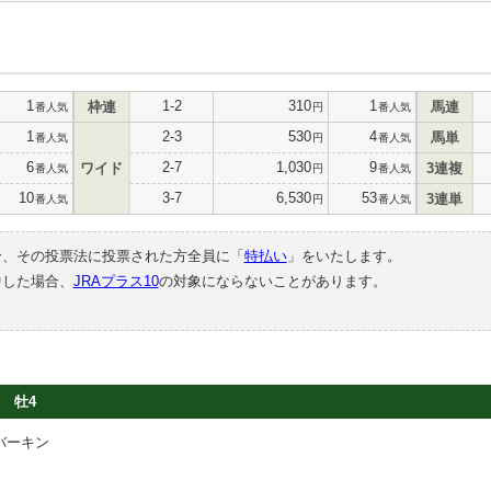
1
1-2
310
1
枠連
馬連
番人気
円
番人気
1
2-3
530
4
馬単
番人気
円
番人気
6
2-7
1,030
9
ワイド
3連複
番人気
円
番人気
10
3-7
6,530
53
3連単
番人気
円
番人気
合、その投票法に投票された方全員に「
特払い
」をいたします。
中した場合、
JRAプラス10
の対象にならないことがあります。
牡4
バーキン