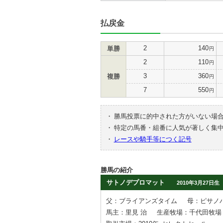
払戻金
2
140
単勝
円
2
110
円
3
360
複勝
円
7
550
円
・
勝馬投票に的中された方がいない場
・
特定の馬番・組番に人気が著しく集
・
レースや騎手等につく記号
勝馬の紹介
サトノデプロマット
2010年3月27日生
父：ブライアンズタイム
母：ピサノ
馬主：里見 治
生産牧場：千代田牧場