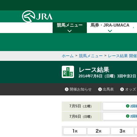
本文へ移動する
競馬メニュー
馬券・JRA-UMACA
ホーム
>
競馬メニュー
>
レース結果 開
レース結果
2014年7月6日（日曜）3回中京2日
開催お知らせ
出馬表
オッズ
7月5日
2回
（土曜）
7月6日
2回
（日曜）