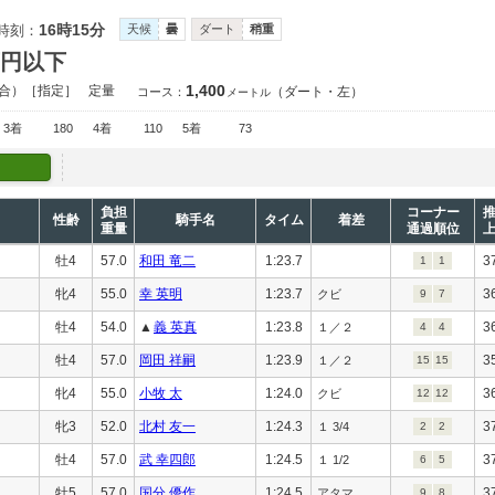
16時15分
時刻：
天候
曇
ダート
稍重
万円以下
1,400
合）［指定］
定量
（ダート・左）
コース：
メートル
3着
180
4着
110
5着
73
負担
コーナー
性齢
騎手名
タイム
着差
重量
通過順位
牡4
57.0
和田 竜二
1:23.7
3
1
1
牝4
55.0
幸 英明
1:23.7
3
クビ
9
7
牡4
54.0
▲
義 英真
1:23.8
3
１／２
4
4
牡4
57.0
岡田 祥嗣
1:23.9
3
１／２
15
15
牝4
55.0
小牧 太
1:24.0
3
クビ
12
12
牝3
52.0
北村 友一
1:24.3
3
１ 3/4
2
2
牡4
57.0
武 幸四郎
1:24.5
3
１ 1/2
6
5
牡5
57.0
国分 優作
1:24.5
3
アタマ
9
8