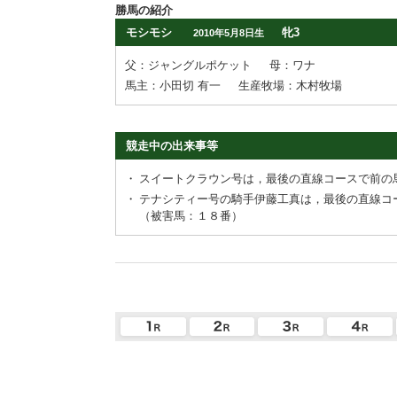
勝馬の紹介
モシモシ
牝3
2010年5月8日生
父：ジャングルポケット
母：ワナ
馬主：小田切 有一
生産牧場：木村牧場
競走中の出来事等
・
スイートクラウン号は，最後の直線コースで前の
・
テナシティー号の騎手伊藤工真は，最後の直線コ
（被害馬：１８番）