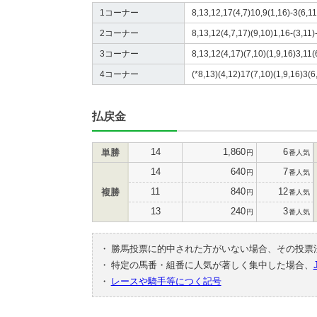
1コーナー
8,13,12,17(4,7)10,9(1,16)-3(6,11
2コーナー
8,13,12(4,7,17)(9,10)1,16-(3,11)
3コーナー
8,13,12(4,17)(7,10)(1,9,16)3,11(
4コーナー
(*8,13)(4,12)17(7,10)(1,9,16)3(6
払戻金
14
1,860
6
単勝
円
番人気
14
640
7
円
番人気
11
840
12
複勝
円
番人気
13
240
3
円
番人気
・
勝馬投票に的中された方がいない場合、その投票
・
特定の馬番・組番に人気が著しく集中した場合、
・
レースや騎手等につく記号