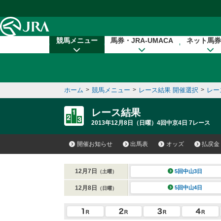
本文へ移動する
競馬メニュー
馬券・JRA-UMACA
ネット馬券
ホーム
>
競馬メニュー
>
レース結果 開催選択
>
レー
レース結果
2013年12月8日（日曜）4回中京4日 7レース
開催お知らせ
出馬表
オッズ
払戻金
12月7日
5回中山3日
（土曜）
12月8日
5回中山4日
（日曜）