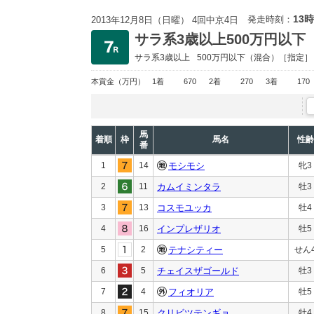
13時
発走時刻：
2013年12月8日（日曜） 4回中京4日
サラ系3歳以上500万円以下
サラ系3歳以上
500万円以下
（混合）［指定］
本賞金
（万円）
1着
670
2着
270
3着
170
馬
着順
枠
馬名
性齢
番
1
14
モシモシ
牝3
2
11
カムイミンタラ
牡3
3
13
コスモユッカ
牡4
4
16
インプレザリオ
牡5
5
2
テナシティー
せん
6
5
チェイスザゴールド
牡3
7
4
フィオリア
牡5
8
15
クリビツテンギョ
牡4