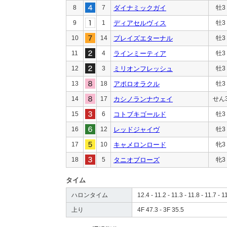
8
7
ダイナミックガイ
牡3
9
1
ディアセルヴィス
牡3
10
14
プレイズエターナル
牡3
11
4
ラインミーティア
牡3
12
3
ミリオンフレッシュ
牡3
13
18
アポロオラクル
牡3
14
17
カシノランナウェイ
せん
15
6
コトブキゴールド
牡3
16
12
レッドジャイヴ
牡3
17
10
キャメロンロード
牝3
18
5
タニオブローズ
牝3
タイム
ハロンタイム
12.4 - 11.2 - 11.3 - 11.8 - 11.7 - 1
上り
4F 47.3 - 3F 35.5