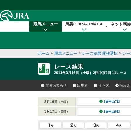
本文へ移動する
競馬メニュー
馬券・JRA-UMACA
ネット馬券
ホーム
>
競馬メニュー
>
レース結果 開催選択
>
レー
レース結果
2013年3月16日（土曜）2回中京3日 11レース
開催お知らせ
出馬表
オッズ
払戻金
3月16日
2回中山7日
（土曜）
3月17日
2回中山8日
（日曜）