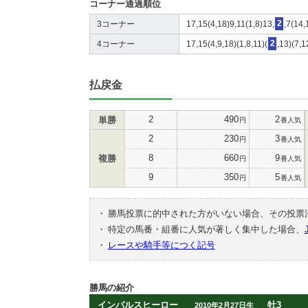
コーナー通過順位
3コーナー
17,15(4,18)9,11(1,8)13,
2
,7(14,
4コーナー
17,15(4,9,18)(1,8,11)(
2
,13)(7,
払戻金
2
490
2
単勝
円
番人気
2
230
3
円
番人気
8
660
9
複勝
円
番人気
9
350
5
円
番人気
・
勝馬投票に的中された方がいない場合、その投票
・
特定の馬番・組番に人気が著しく集中した場合、
・
レースや騎手等につく記号
勝馬の紹介
インパルスヒーロー
牡3
2010年2月27日生