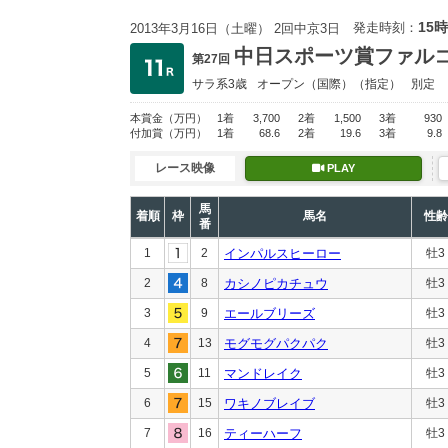
15時
発走時刻：
2013年3月16日（土曜） 2回中京3日
中日スポーツ賞ファル
第27回
サラ系3歳
オープン
（国際）（指定）
別定
本賞金
（万円）
1着
3,700
2着
1,500
3着
930
付加賞
（万円）
1着
68.6
2着
19.6
3着
9.8
レース映像
PLAY
馬
着順
枠
馬名
性齢
番
1
2
インパルスヒーロー
牡3
2
8
カシノピカチュウ
牡3
3
9
エールブリーズ
牡3
4
13
モグモグパクパク
牡3
5
11
マンドレイク
牡3
6
15
ワキノブレイブ
牡3
7
16
ティーハーフ
牡3