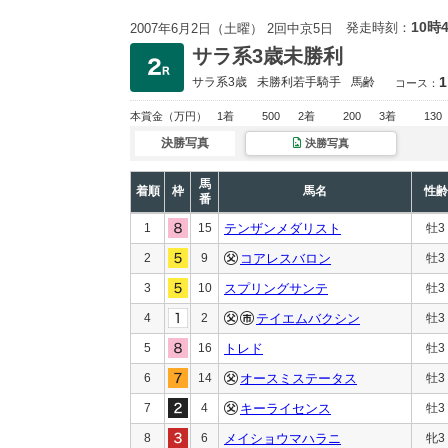
10時
発走時刻：
2007年6月2日（土曜） 2回中京5日
サラ系3歳未勝利
1
サラ系3歳
未勝利
若手騎手
馬齢
コース：
本賞金
（万円）
1着
500
2着
200
3着
130
決勝写真
決勝写真
馬
着順
枠
馬名
性齢
番
1
15
テンザンメダリスト
牡3
2
9
コアレスバロン
牡3
3
10
スプリングサンテ
牡3
4
2
テイエムバクシン
牡3
5
16
トレド
牡3
6
14
オースミステータス
牡3
7
4
キーライセンス
牡3
8
6
メイショウマハラニ
牝3