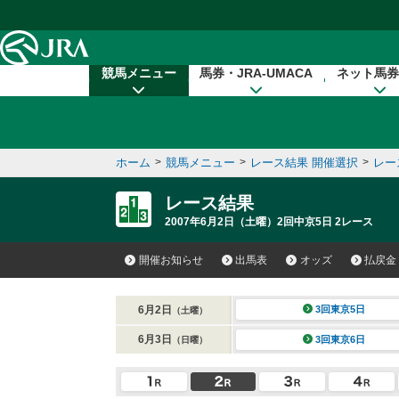
本文へ移動する
競馬メニュー
馬券・JRA-UMACA
ネット馬券
ホーム
>
競馬メニュー
>
レース結果 開催選択
>
レー
レース結果
2007年6月2日（土曜）2回中京5日 2レース
開催お知らせ
出馬表
オッズ
払戻金
6月2日
3回東京5日
（土曜）
6月3日
3回東京6日
（日曜）