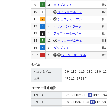
9
11
エイブルシチー
牡3
10
1
メイショウルース
牝3
11
13
チェスナットマン
牡3
12
7
ハギノエントラータ
牡3
13
3
アイファーターボー
牡3
14
12
ホッコーゼネラル
牡3
15
8
ダンブライト
牝3
中止
5
ワンダーサークル
牡3
タイム
ハロンタイム
6.9 - 11.5 - 11.9 - 13.2 - 13.0 - 12
上り
4F 51.2 - 3F 38.7
コーナー通過順位
1コーナー
8(2,9)(1,10)(6,11)
15
,3(12,16)(
2コーナー
8-9,2(1,10)(6,11)(3,
15
)(12,16)(