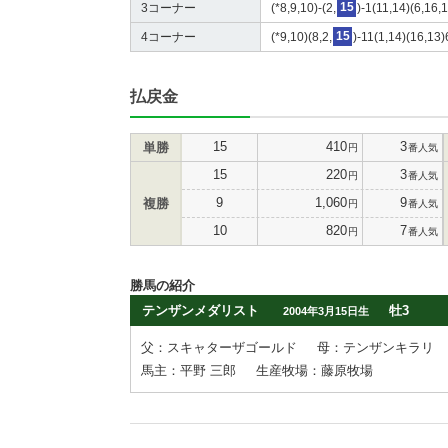
3コーナー
(*8,9,10)-(2,
15
)-1(11,14)(6,16,
4コーナー
(*9,10)(8,2,
15
)-11(1,14)(16,13)
払戻金
15
410
3
単勝
円
番人気
15
220
3
円
番人気
9
1,060
9
複勝
円
番人気
10
820
7
円
番人気
勝馬の紹介
テンザンメダリスト
牡3
2004年3月15日生
父：スキャターザゴールド
母：テンザンキラリ
馬主：平野 三郎
生産牧場：藤原牧場