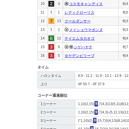
10
3
コスモキャンディス
牝4
11
1
レディクローリス
牝5
12
13
クールダンサー
牝3
13
2
メイショウマボンヌ
牝3
14
12
テイエムヨカオゴ
牝4
15
6
シゲハヤテ
牝7
16
5
タケデンビリーブ
牝4
タイム
ハロンタイム
6.9 - 11.2 - 11.9 - 13.1 - 12.9 - 12
上り
4F 50.7 - 3F 37.9
コーナー通過順位
1コーナー
1,10(2,15)
9
,7(4,3)13(5,11)8(12
2コーナー
1,10(2,15)
9
,7(4,3)-(5,11,13)(12
3コーナー
(*1,10)(2,
9
,15,7)3(4,13)(8,14)1
4コーナー
(*1,10)(
9
,15,7)2(4,3)13(8,14)(1