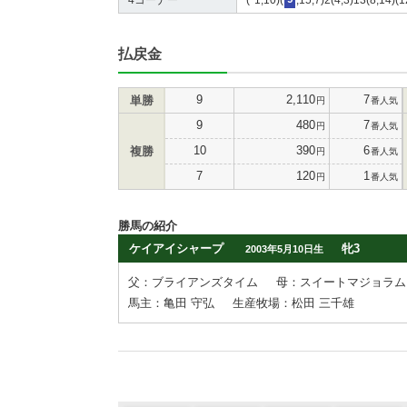
払戻金
9
2,110
7
単勝
円
番人気
9
480
7
円
番人気
10
390
6
複勝
円
番人気
7
120
1
円
番人気
勝馬の紹介
ケイアイシャープ
牝3
2003年5月10日生
父：ブライアンズタイム
母：スイートマジョラム
馬主：亀田 守弘
生産牧場：松田 三千雄