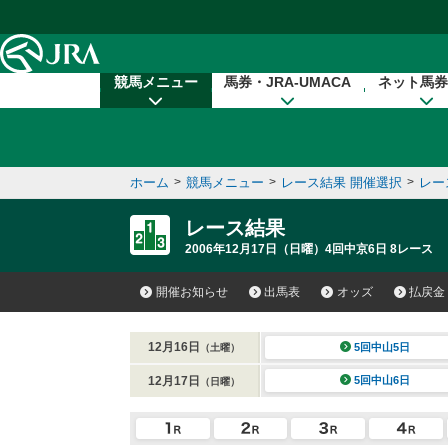
本文へ移動する
競馬メニュー
馬券・JRA-UMACA
ネット馬券
ホーム
>
競馬メニュー
>
レース結果 開催選択
>
レー
レース結果
2006年12月17日（日曜）4回中京6日 8レース
開催お知らせ
出馬表
オッズ
払戻金
12月16日
5回中山5日
（土曜）
12月17日
5回中山6日
（日曜）