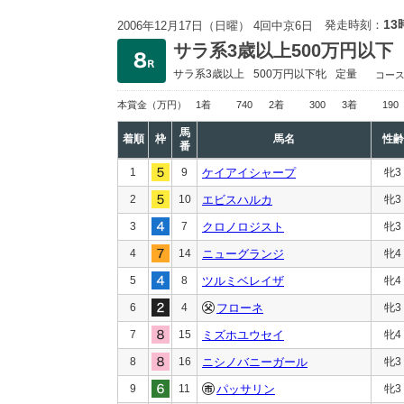
13
発走時刻：
2006年12月17日（日曜） 4回中京6日
サラ系3歳以上500万円以下
サラ系3歳以上
500万円以下
牝
定量
コー
本賞金
（万円）
1着
740
2着
300
3着
190
馬
着順
枠
馬名
性齢
番
1
9
ケイアイシャープ
牝3
2
10
エビスハルカ
牝3
3
7
クロノロジスト
牝3
4
14
ニューグランジ
牝4
5
8
ツルミベレイザ
牝4
6
4
フローネ
牝3
7
15
ミズホユウセイ
牝4
8
16
ニシノバニーガール
牝3
9
11
パッサリン
牝3