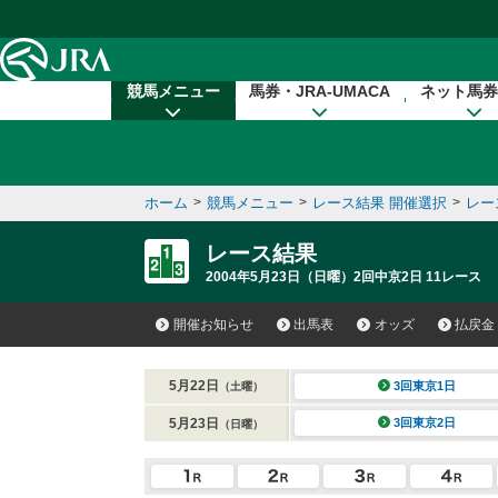
本文へ移動する
競馬メニュー
馬券・JRA-UMACA
ネット馬券
ホーム
>
競馬メニュー
>
レース結果 開催選択
>
レー
レース結果
2004年5月23日（日曜）2回中京2日 11レース
開催お知らせ
出馬表
オッズ
払戻金
5月22日
3回東京1日
（土曜）
5月23日
3回東京2日
（日曜）