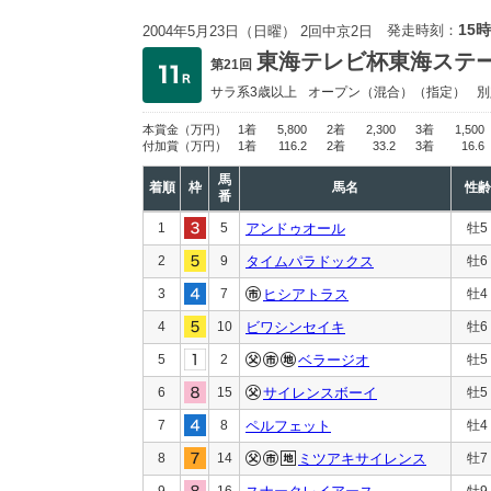
15時
発走時刻：
2004年5月23日（日曜） 2回中京2日
東海テレビ杯東海ステ
第21回
サラ系3歳以上
オープン
（混合）（指定）
別
本賞金
（万円）
1着
5,800
2着
2,300
3着
1,500
付加賞
（万円）
1着
116.2
2着
33.2
3着
16.6
馬
着順
枠
馬名
性齢
番
1
5
アンドゥオール
牡5
2
9
タイムパラドックス
牡6
3
7
ヒシアトラス
牡4
4
10
ビワシンセイキ
牡6
5
2
ベラージオ
牡5
6
15
サイレンスボーイ
牡5
7
8
ペルフェット
牡4
8
14
ミツアキサイレンス
牡7
9
16
牡9