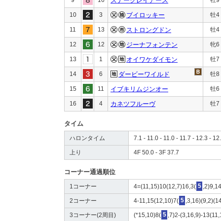
スナークレイアース
10
3
ブイロッキー
牡4
11
13
ストロングドン
牡4
12
12
ジーナフォンテン
牝6
13
1
オイワケダイモン
牡7
14
6
ダービーワイルド
牡8
15
11
イブキリムジンオー
牡6
16
4
カネツフルーヴ
牡7
タイム
ハロンタイム
7.1 - 11.0 - 11.0 - 11.7 - 12.3 - 12
上り
4F 50.0 - 3F 37.7
コーナー通過順位
1コーナー
4=(11,15)10(12,7)16,3(
5
,2)9,1
2コーナー
4-11,15(12,10)7(
5
,3,16)(9,2)(1
3コーナー(2周目)
(*15,10)8(
5
,7)2-(3,16,9)-13(11