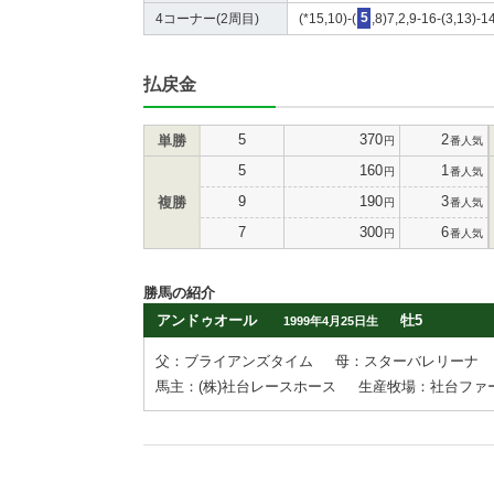
4コーナー(2周目)
(*15,10)-(
5
,8)7,2,9-16-(3,13)-
払戻金
5
370
2
単勝
円
番人気
5
160
1
円
番人気
9
190
3
複勝
円
番人気
7
300
6
円
番人気
勝馬の紹介
アンドゥオール
牡5
1999年4月25日生
父：ブライアンズタイム
母：スターバレリーナ
馬主：(株)社台レースホース
生産牧場：社台ファ