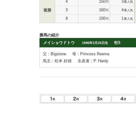
4
150
3
円
番人気
3
160
4
複勝
円
番人気
8
100
1
円
番人気
勝馬の紹介
メイショウドトウ
牡5
1996年3月25日生
父：Bigstone
母：Princess Reema
馬主：松本 好雄
生産者：P. Hardy