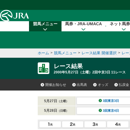
本文へ移動する
競馬メニュー
馬券・JRA-UMACA
ネット馬券
ホーム
>
競馬メニュー
>
レース結果 開催選択
>
レー
レース結果
2000年5月27日（土曜）2回中京3日 11レース
開催お知らせ
出馬表
オッズ
払戻金
5月27日
3回東京3日
（土曜）
5月28日
3回東京4日
（日曜）