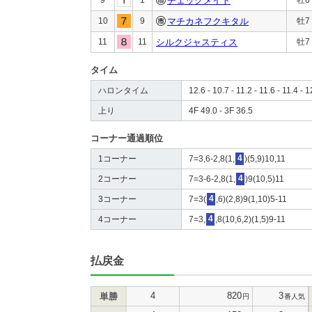
チェックメイト
10
9
マチカネフクキタル
牡7
11
11
シルクジャスティス
牡7
タイム
ハロンタイム
12.6 - 10.7 - 11.2 - 11.6 - 11.4 - 1
上り
4F 49.0 - 3F 36.5
コーナー通過順位
1コーナー
7=3,6-2,8(1,
4
)(5,9)10,11
2コーナー
7=3-6-2,8(1,
4
)9(10,5)11
3コーナー
7=3(
4
,6)(2,8)9(1,10)5-11
4コーナー
7=3,
4
,8(10,6,2)(1,5)9-11
払戻金
4
820
3
単勝
円
番人気