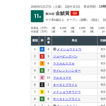
15時
発走時刻：
2000年5月27日（土曜） 2回中京3日
金鯱賞
第36回
サラ系4歳以上
オープン
（国際）［指定］
別
本賞金
（万円）
1着
6,400
2着
2,600
3着
1,600
付加賞
（万円）
1着
98
2着
28
3着
14
馬
着順
枠
馬名
性齢
番
1
4
メイショウドトウ
牡5
2
3
ジョービッグバン
牡6
3
8
ラスカルスズカ
牡5
4
7
サイレントハンター
牡8
5
10
マルカコマチ
牝6
6
2
オースミブライト
牡5
7
5
メイショウオウドウ
牡6
8
6
サーストンフライト
牡6
9
1
牡6