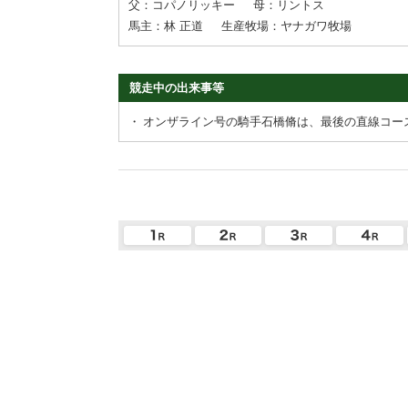
父：コパノリッキー
母：リントス
馬主：林 正道
生産牧場：ヤナガワ牧場
競走中の出来事等
・
オンザライン号の騎手石橋脩は、最後の直線コー