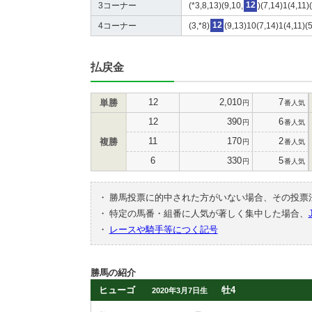
3コーナー
(*3,8,13)(9,10,
12
)(7,14)1(4,11)
4コーナー
(3,*8)
12
(9,13)10(7,14)1(4,11)(
払戻金
12
2,010
7
単勝
円
番人気
12
390
6
円
番人気
11
170
2
複勝
円
番人気
6
330
5
円
番人気
・
勝馬投票に的中された方がいない場合、その投票
・
特定の馬番・組番に人気が著しく集中した場合、
・
レースや騎手等につく記号
勝馬の紹介
ヒューゴ
牡4
2020年3月7日生