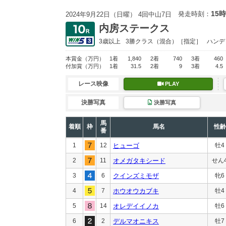
15時
発走時刻：
2024年9月22日（日曜） 4回中山7日
内房ステークス
3歳以上
3勝クラス
（混合）［指定］
ハンデ
本賞金
（万円）
1着
1,840
2着
740
3着
460
付加賞
（万円）
1着
31.5
2着
9
3着
4.5
レース映像
PLAY
決勝写真
決勝写真
馬
着順
枠
馬名
性齢
番
1
12
ヒューゴ
牡4
2
11
オメガタキシード
せん
3
6
クインズミモザ
牝6
4
7
ホウオウカブキ
牡4
5
14
オレデイイノカ
牡6
6
2
デルマオニキス
牡7