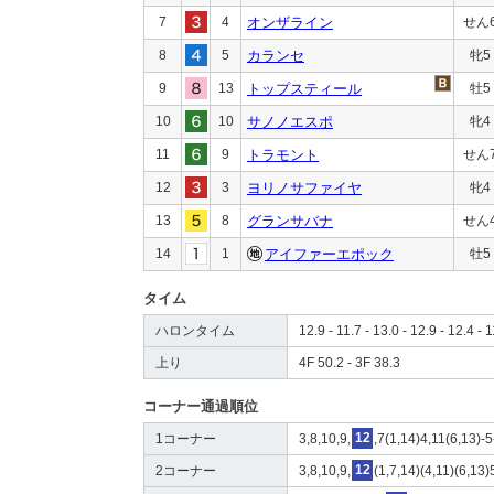
7
4
オンザライン
せん
8
5
カランセ
牝5
9
13
トップスティール
牡5
10
10
サノノエスポ
牝4
11
9
トラモント
せん
12
3
ヨリノサファイヤ
牝4
13
8
グランサバナ
せん
14
1
アイファーエポック
牡5
タイム
ハロンタイム
12.9 - 11.7 - 13.0 - 12.9 - 12.4 - 1
上り
4F 50.2 - 3F 38.3
コーナー通過順位
1コーナー
3,8,10,9,
12
,7(1,14)4,11(6,13)-5
2コーナー
3,8,10,9,
12
(1,7,14)(4,11)(6,13)