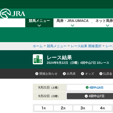
本文へ移動する
競馬メニュー
馬券・JRA-UMACA
ネット馬券
ホーム
>
競馬メニュー
>
レース結果 開催選択
>
レー
レース結果
2024年9月22日（日曜）4回中山7日 10レース
開催お知らせ
出馬表
オッズ
払戻金
9月21日
4回中山6日
（土曜）
9月22日
4回中山7日
（日曜）