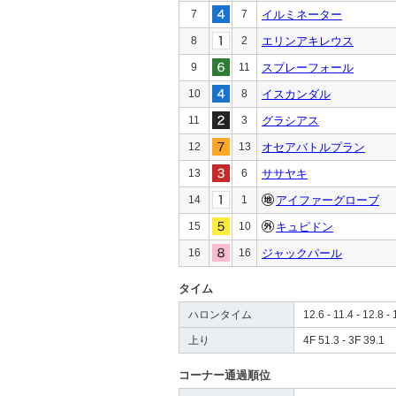
7
7
イルミネーター
8
2
エリンアキレウス
9
11
スプレーフォール
10
8
イスカンダル
11
3
グラシアス
12
13
オセアバトルプラン
13
6
ササヤキ
14
1
アイファーグローブ
15
10
キュピドン
16
16
ジャックパール
タイム
ハロンタイム
12.6 - 11.4 - 12.8 - 
上り
4F 51.3 - 3F 39.1
コーナー通過順位