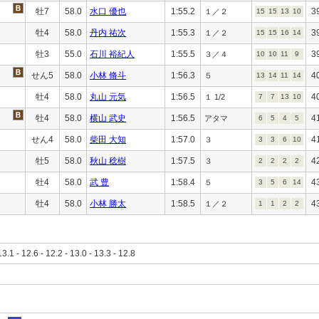
牡7
58.0
水口 優也
1:55.2
3
１／２
15
15
13
10
牡4
58.0
丹内 祐次
1:55.3
3
１／２
15
15
16
14
牡3
55.0
石川 裕紀人
1:55.5
3
３／４
10
10
11
9
せん5
58.0
小林 脩斗
1:56.3
4
５
13
14
11
14
牡4
58.0
丸山 元気
1:56.5
4
１ 1/2
7
7
13
10
牡4
58.0
横山 武史
1:56.5
4
アタマ
6
5
4
5
せん4
58.0
柴田 大知
1:57.0
4
３
3
3
6
10
牡5
58.0
秋山 稔樹
1:57.5
4
３
2
2
2
2
牡4
58.0
武 豊
1:58.4
4
５
3
5
6
14
牡4
58.0
小林 勝太
1:58.5
4
１／２
1
1
2
2
13.1 - 12.6 - 12.2 - 13.0 - 13.3 - 12.8