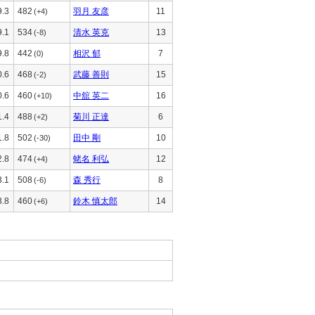
9.3
482
羽月 友彦
11
(+4)
9.1
534
清水 英克
13
(-8)
9.8
442
相沢 郁
7
(0)
0.6
468
武藤 善則
15
(-2)
0.6
460
中舘 英二
16
(+10)
1.4
488
菊川 正達
6
(+2)
1.8
502
田中 剛
10
(-30)
2.8
474
蛯名 利弘
12
(+4)
3.1
508
森 秀行
8
(-6)
3.8
460
鈴木 慎太郎
14
(+6)