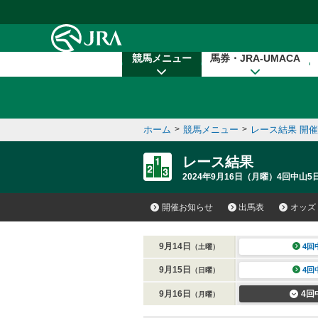
本文へ移動する
競馬メニュー
馬券・JRA-UMACA
ホーム
>
競馬メニュー
>
レース結果 開
レース結果
2024年9月16日（月曜）4回中山5
開催お知らせ
出馬表
オッズ
9月14日
4回
（土曜）
9月15日
4回
（日曜）
9月16日
4回
（月曜）