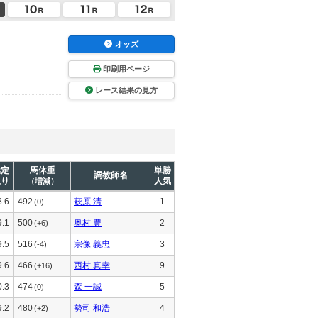
オッズ
印刷用ページ
レース結果の見方
推定
馬体重
単勝
調教師名
上り
人気
（増減）
8.6
492
萩原 清
1
(0)
9.1
500
奥村 豊
2
(+6)
9.5
516
宗像 義忠
3
(-4)
9.6
466
西村 真幸
9
(+16)
0.3
474
森 一誠
5
(0)
9.2
480
勢司 和浩
4
(+2)