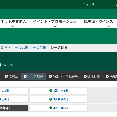
ニュース
ネット馬券購入
イベント・プロモーション
競馬場・ウインズ・
催選択
>
レース結果 レース選択
>
レース結果
日 9レース
払戻金
レース結果
特別レース登録馬
開催日程
馬場
中山3日
3回中京3日
中山4日
3回中京4日
中山5日
3回中京5日