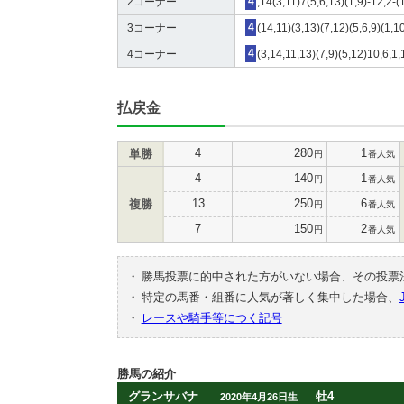
2コーナー
4
,14(3,11)7(5,6,13)(1,9)-12,2-(
3コーナー
4
(14,11)(3,13)(7,12)(5,6,9)(1,1
4コーナー
4
(3,14,11,13)(7,9)(5,12)10,6,1,
払戻金
4
280
1
単勝
円
番人気
4
140
1
円
番人気
13
250
6
複勝
円
番人気
7
150
2
円
番人気
・
勝馬投票に的中された方がいない場合、その投票
・
特定の馬番・組番に人気が著しく集中した場合、
・
レースや騎手等につく記号
勝馬の紹介
グランサバナ
牡4
2020年4月26日生