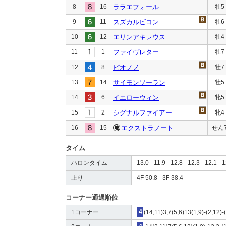
8
16
ララエフォール
牡5
9
11
スズカルビコン
牡6
10
12
エリンアキレウス
牡4
11
1
ファイヴレター
牡7
12
8
ピオノノ
牡7
13
14
サイモンソーラン
牡5
14
6
イエローウィン
牝5
15
2
シグナルファイアー
牝4
16
15
エクストラノート
せん
タイム
ハロンタイム
13.0 - 11.9 - 12.8 - 12.3 - 12.1 - 1
上り
4F 50.8 - 3F 38.4
コーナー通過順位
1コーナー
4
(14,11)3,7(5,6)13(1,9)-(2,12)-