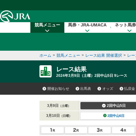
本文へ移動する
競馬メニュー
馬券・JRA-UMACA
ネット馬券
ホーム
>
競馬メニュー
>
レース結果 開催選択
>
レー
レース結果
2024年3月9日（土曜）2回中山5日 9レース
開催お知らせ
出馬表
オッズ
払戻金
3月9日
2回中山5日
（土曜）
3月10日
2回中山6日
（日曜）