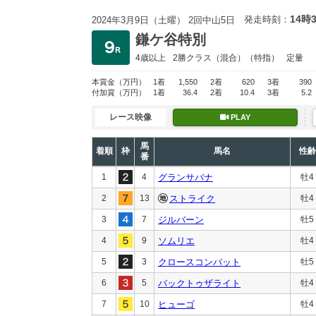
14時
発走時刻：
2024年3月9日（土曜） 2回中山5日
鎌ケ谷特別
4歳以上
2勝クラス
（混合）（特指）
定量
本賞金
（万円）
1着
1,550
2着
620
3着
390
付加賞
（万円）
1着
36.4
2着
10.4
3着
5.2
レース映像
PLAY
馬
着順
枠
馬名
性齢
番
1
4
グランサバナ
牡4
2
13
ストライク
牡4
3
7
ジルバーン
牡5
4
9
ソムリエ
牡4
5
3
クロースコンバット
牡5
6
5
バックトゥザライト
牡4
7
10
ヒューゴ
牡4