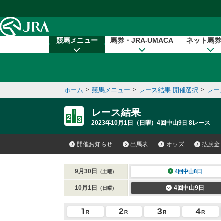
本文へ移動する
競馬メニュー
馬券・JRA-UMACA
ネット馬券
ホーム
>
競馬メニュー
>
レース結果 開催選択
>
レー
レース結果
2023年10月1日（日曜）4回中山9日 8レース
開催お知らせ
出馬表
オッズ
払戻金
9月30日
4回中山8日
（土曜）
10月1日
4回中山9日
（日曜）