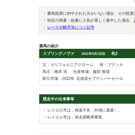
・
勝馬投票に的中された方がいない場合、その投票
・
特定の馬番・組番に人気が著しく集中した場合、
・
レースや騎手等につく記号
勝馬の紹介
スプリングノヴァ
牝2
2021年4月1日生
父：カリフォルニアクローム
母：ブランカ
馬主：橋本 浩
生産牧場：服部 牧場
取引市場：2022年
北海道セプテンバーセール
競走中の出来事等
・
レイエル号は，発進不良〔外側に逃避〕。
・
レイエル号は，発走調教再審査。