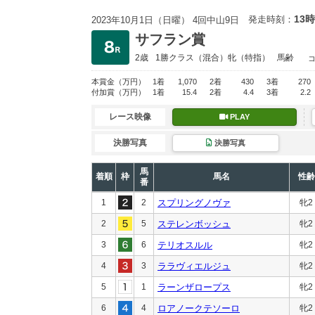
13時
発走時刻：
2023年10月1日（日曜） 4回中山9日
サフラン賞
2歳
1勝クラス
（混合）牝（特指）
馬齢
本賞金
（万円）
1着
1,070
2着
430
3着
270
付加賞
（万円）
1着
15.4
2着
4.4
3着
2.2
レース映像
PLAY
決勝写真
決勝写真
馬
着順
枠
馬名
性齢
番
1
2
スプリングノヴァ
牝2
2
5
ステレンボッシュ
牝2
3
6
テリオスルル
牝2
4
3
ララヴィエルジュ
牝2
5
1
ラーンザロープス
牝2
6
4
ロアノークテソーロ
牝2