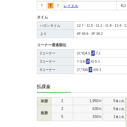
7
7
レイエル
牝2
タイム
ハロンタイム
12.7 - 11.5 - 11.2 - 11.8 - 12.4 - 1
上り
4F 48.6 - 3F 36.2
コーナー通過順位
2コーナー
(3,*6)4,5,
2
,7,1
3コーナー
7-3,6(
2
,4)-5-1
4コーナー
(7,*3)6(
2
,4)5-1
払戻金
2
1,950
5
単勝
円
番人気
2
630
5
円
番人気
複勝
5
150
1
円
番人気