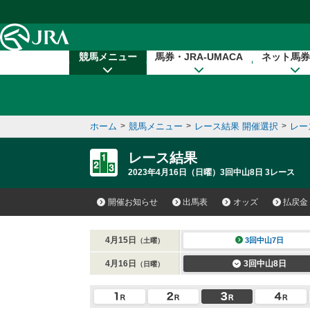
本文へ移動する
競馬メニュー
馬券・JRA-UMACA
ネット馬券
ホーム
>
競馬メニュー
>
レース結果 開催選択
>
レー
レース結果
2023年4月16日（日曜）3回中山8日 3レース
開催お知らせ
出馬表
オッズ
払戻金
4月15日
3回中山7日
（土曜）
4月16日
3回中山8日
（日曜）