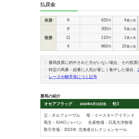
払戻金
9
920
4
単勝
円
番人気
9
300
5
円
番人気
11
110
1
複勝
円
番人気
4
960
10
円
番人気
・
勝馬投票に的中された方がいない場合、その投票
・
特定の馬番・組番に人気が著しく集中した場合、
・
レースや騎手等につく記号
勝馬の紹介
オセアフラッグ
牡3
2020年4月15日生
父：オルフェーヴル
母：イースターアイランド
馬主：XIAOジャパン
生産牧場：日高大洋牧場
取引市場：2021年
北海道セレクションセール