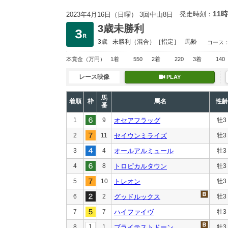
11時
発走時刻：
2023年4月16日（日曜） 3回中山8日
3歳未勝利
3歳
未勝利
（混合）［指定］
馬齢
コース
本賞金
（万円）
1着
550
2着
220
3着
140
レース映像
PLAY
馬
着順
枠
馬名
性齢
番
1
9
オセアフラッグ
牡3
2
11
セイウンミライズ
牡3
3
4
オールアルミュール
牡3
4
8
トロピカルタウン
牡3
5
10
トレオン
牡3
6
2
グッドルックス
牡3
7
7
ハイファイヴ
牡3
8
1
ブライテストドーン
牡3