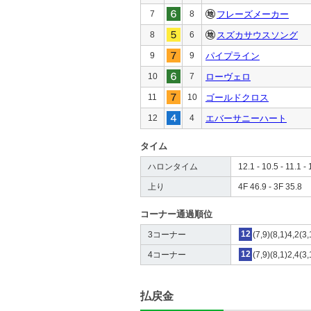
7
8
フレーズメーカー
8
6
スズカサウスソング
9
9
パイプライン
10
7
ローヴェロ
11
10
ゴールドクロス
12
4
エバーサニーハート
タイム
ハロンタイム
12.1 - 10.5 - 11.1 - 
上り
4F 46.9 - 3F 35.8
コーナー通過順位
3コーナー
12
(7,9)(8,1)4,2(3,
4コーナー
12
(7,9)(8,1)2,4(3,
払戻金