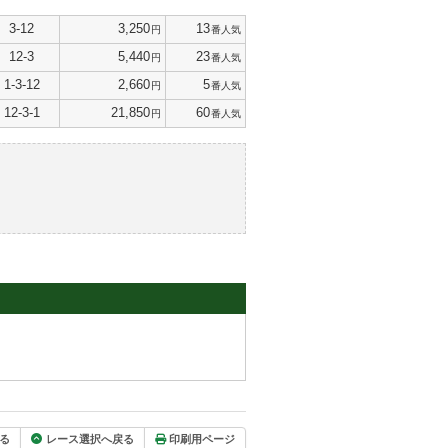
3-12
3,250
13
円
番人気
12-3
5,440
23
円
番人気
1-3-12
2,660
5
円
番人気
12-3-1
21,850
60
円
番人気
る
レース選択へ戻る
印刷用ページ