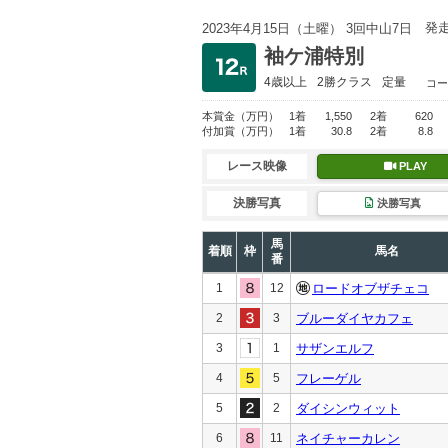
発
2023年4月15日（土曜） 3回中山7日
袖ケ浦特別
4歳以上
2勝クラス
定量
コー
本賞金
（万円）
1着
1,550
2着
620
付加賞
（万円）
1着
30.8
2着
8.8
レース映像
PLAY
決勝写真
決勝写真
馬
着順
枠
馬名
番
1
12
ロードオブザチェコ
2
3
ブルーダイヤカフェ
3
1
サザンエルフ
4
5
フレーゲル
5
2
ダイシンウィット
6
11
ネイチャーカレン