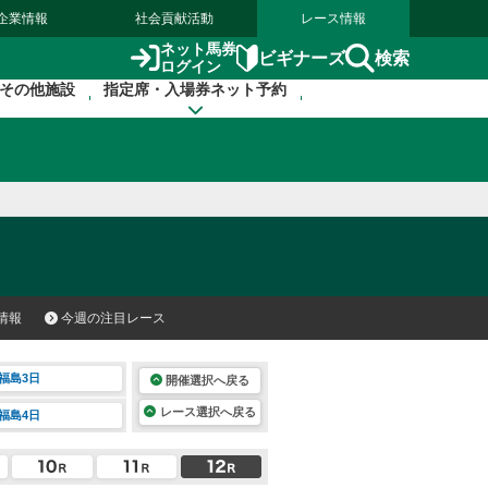
企業情報
社会貢献活動
レース情報
ネット馬券
検索
ビギナーズ
ログイン
その他施設
指定席・入場券ネット予約
情報
今週の注目レース
福島3日
開催選択へ戻る
レース選択へ戻る
福島4日