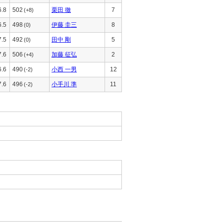
6.8
502
栗田 徹
7
(+8)
6.5
498
伊藤 圭三
8
(0)
7.5
492
田中 剛
5
(0)
7.6
506
加藤 征弘
2
(+4)
6.6
490
小西 一男
12
(-2)
7.6
496
小手川 準
11
(-2)