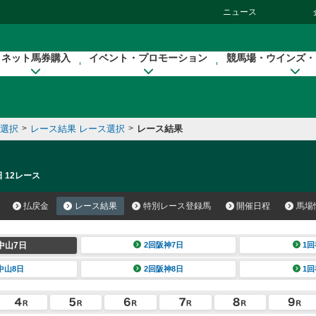
ニュース
ネット馬券購入
イベント・プロモーション
競馬場・ウインズ・
催選択
>
レース結果 レース選択
>
レース結果
 12レース
払戻金
レース結果
特別レース登録馬
開催日程
馬場
中山7日
2回阪神7日
1回
中山8日
2回阪神8日
1回