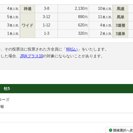
4
3-8
2,130
10
枠連
馬連
番人気
円
番人気
5
3-12
890
11
馬単
番人気
円
番人気
3
1-12
620
4
ワイド
3連複
番人気
円
番人気
1
1-3
320
2
3連単
番人気
円
番人気
合、その投票法に投票された方全員に「
特払い
」をいたします。
中した場合、
JRAプラス10
の対象にならないことがあります。
牡5
ローズ
正敏
開催選択へ戻