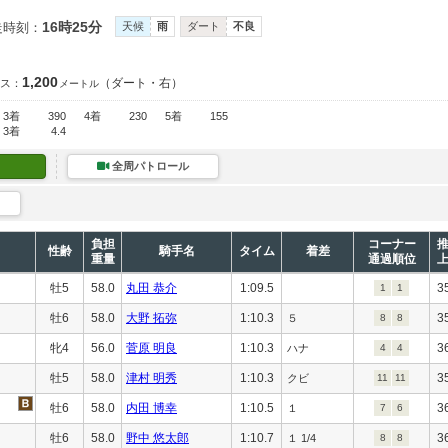
16時25分
走時刻：
天候
雨
ダート
不良
1,200
（ダート・右）
ス：
メートル
3着
390
4着
230
5着
155
3着
4.4
全周パトロール
負担
コーナー
性齢
騎手名
タイム
着差
重量
通過順位
牡5
58.0
丸田 恭介
1:09.5
3
1
1
牡6
58.0
大野 拓弥
1:10.3
3
５
8
8
牝4
56.0
菅原 明良
1:10.3
3
ハナ
4
4
牡5
58.0
津村 明秀
1:10.3
3
クビ
11
11
牡6
58.0
内田 博幸
1:10.5
3
１
7
6
牡6
58.0
野中 悠太郎
1:10.7
3
１ 1/4
8
8