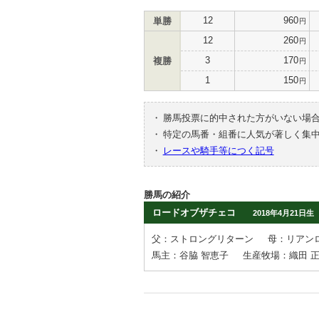
12
960
単勝
円
12
260
円
3
170
複勝
円
1
150
円
・
勝馬投票に的中された方がいない場
・
特定の馬番・組番に人気が著しく集
・
レースや騎手等につく記号
勝馬の紹介
ロードオブザチェコ
2018年4月21日生
父：ストロングリターン
母：リアン
馬主：谷脇 智恵子
生産牧場：織田 