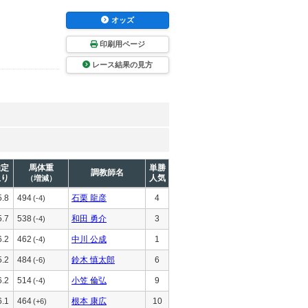
オッズ
印刷用ページ
レース結果の見方
推定
馬体重
単勝
調教師名
上り
人気
（増減）
5.8
494
石栗 龍彦
4
(-4)
5.7
538
和田 勇介
3
(-4)
6.2
462
中川 公成
1
(-4)
5.2
484
鈴木 慎太郎
6
(-6)
6.2
514
小笠 倫弘
9
(-4)
6.1
464
根本 康広
10
(+6)