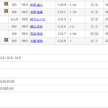
牡5
58.0
杉原 誠人
1:10.9
3
１ 1/4
4
4
牡6
58.0
永野 猛蔵
1:11.1
3
１ 1/4
8
8
せん6
58.0
M.デムーロ
1:11.3
3
１
2
2
牡4
58.0
横山 武史
1:11.4
3
クビ
2
2
牡8
58.0
田辺 裕信
1:11.7
3
１ 3/4
11
11
牡5
58.0
大庭 和弥
1:11.8
3
１
6
7
11.6 - 11.8 - 12.4
11,6)-(5,10)
11,6)(5,10)