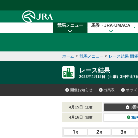
本文へ移動する
競馬メニュー
馬券・JRA-UMACA
ホーム
>
競馬メニュー
>
レース結果 開
レース結果
2023年4月15日（土曜）3回中山7日
開催お知らせ
出馬表
オッズ
4月15日
3回
（土曜）
4月16日
3回
（日曜）