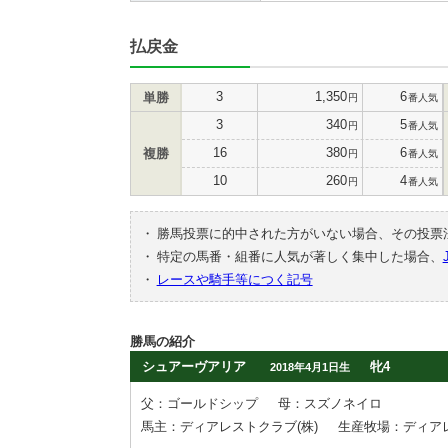
払戻金
3
1,350
6
単勝
円
番人気
3
340
5
円
番人気
16
380
6
複勝
円
番人気
10
260
4
円
番人気
・
勝馬投票に的中された方がいない場合、その投票
・
特定の馬番・組番に人気が著しく集中した場合、
・
レースや騎手等につく記号
勝馬の紹介
シュアーヴアリア
牝4
2018年4月1日生
父：ゴールドシップ
母：スズノネイロ
馬主：ディアレストクラブ(株)
生産牧場：ディア