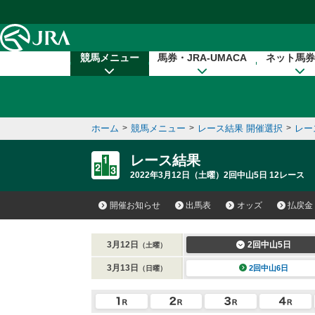
本文へ移動する
競馬メニュー
馬券・JRA-UMACA
ネット馬券
ホーム
>
競馬メニュー
>
レース結果 開催選択
>
レー
レース結果
2022年3月12日（土曜）2回中山5日 12レース
開催お知らせ
出馬表
オッズ
払戻金
3月12日
2回中山5日
（土曜）
3月13日
2回中山6日
（日曜）