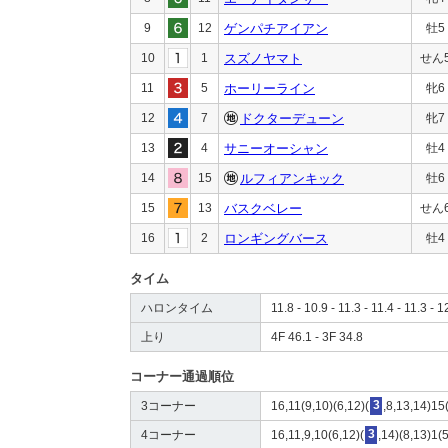
9
12
ゲンパチアイアン
牡5
10
1
スズノヤマト
せん
11
5
ホーリーライン
牝6
12
7
ドクターデューン
牝7
13
4
サニーオーシャン
牡4
14
15
ルフィアンキック
牡6
15
13
バスクベレー
せん
16
2
ロンギングバース
牡4
タイム
ハロンタイム
11.8 - 10.9 - 11.3 - 11.4 - 11.3 - 1
上り
4F 46.1 - 3F 34.8
コーナー通過順位
3コーナー
16,11(9,10)(6,12)(
3
,8,13,14)15
4コーナー
16,11,9,10(6,12)(
3
,14)(8,13)1(5