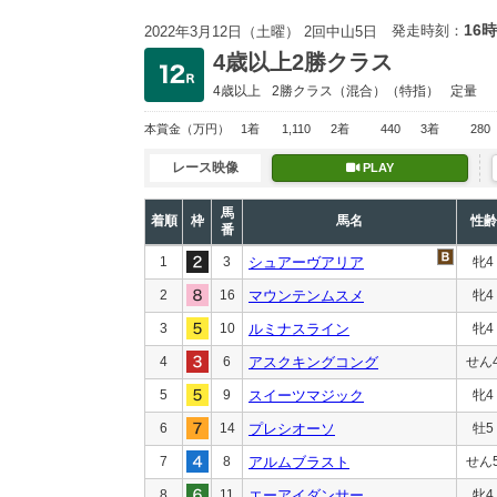
16時
発走時刻：
2022年3月12日（土曜） 2回中山5日
4歳以上2勝クラス
4歳以上
2勝クラス
（混合）（特指）
定量
本賞金
（万円）
1着
1,110
2着
440
3着
280
レース映像
PLAY
馬
着順
枠
馬名
性齢
番
1
3
シュアーヴアリア
牝4
2
16
マウンテンムスメ
牝4
3
10
ルミナスライン
牝4
4
6
アスクキングコング
せん
5
9
スイーツマジック
牝4
6
14
プレシオーソ
牡5
7
8
アルムブラスト
せん
8
11
エーアイダンサー
牝4