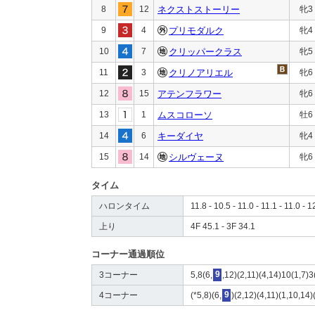
8
12
ネクストストーリー
牝3
9
4
プリモダルク
牝4
10
7
クリッパークラス
牝5
11
3
クリノアリエル
牝6
12
15
アテンフラワー
牝6
13
1
ムスコローソ
牡6
14
6
キーダイヤ
牝4
15
14
シルヴェーヌ
牝6
タイム
ハロンタイム
11.8 - 10.5 - 11.0 - 11.1 - 11.0 - 1
上り
4F 45.1 - 3F 34.1
コーナー通過順位
3コーナー
5,8(6,
9
,12)(2,11)(4,14)10(1,7)3
4コーナー
(*5,8)(6,
9
)(2,12)(4,11)(1,10,14)