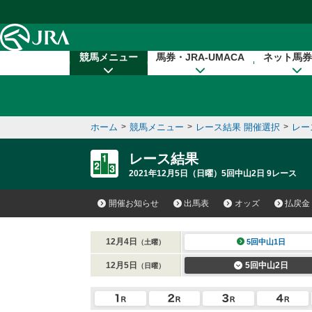
本文へ移動する
競馬メニュー
馬券・JRA-UMACA
ネット馬券
ホーム
>
競馬メニュー
>
レース結果 開催選択
>
レー
レース結果
2021年12月5日（日曜）5回中山2日 9レース
開催お知らせ
出馬表
オッズ
払戻金
12月4日
5回中山1日
（土曜）
12月5日
5回中山2日
（日曜）