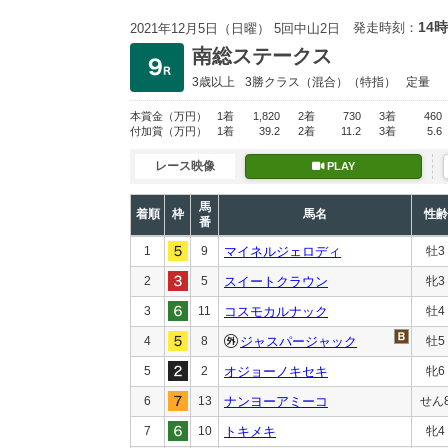
14時
発走時刻：
2021年12月5日（日曜） 5回中山2日
南総ステークス
3歳以上
3勝クラス
（混合）（特指）
定量
本賞金
（万円）
1着
1,820
2着
730
3着
460
付加賞
（万円）
1着
39.2
2着
11.2
3着
5.6
レース映像
PLAY
馬
着順
枠
馬名
性齢
番
1
9
マイネルジェロディ
牡3
2
5
スイートクラウン
牝3
3
11
コスモカルナック
牡4
4
8
ジャスパージャック
牡5
5
2
オジョーノキセキ
牝6
6
13
ナンヨーアミーコ
せん
7
10
トキメキ
牝4