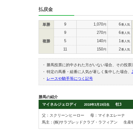
払戻金
9
1,070
6
単勝
円
番人気
9
270
6
円
番人気
5
140
1
複勝
円
番人気
11
150
2
円
番人気
・
勝馬投票に的中された方がいない場合、その投票
・
特定の馬番・組番に人気が著しく集中した場合、
・
レースや騎手等につく記号
勝馬の紹介
マイネルジェロディ
牡3
2018年3月19日生
父：スクリーンヒーロー
母：マイネエレーナ
馬主：(株)サラブレッドクラブ・ラフィアン
生産