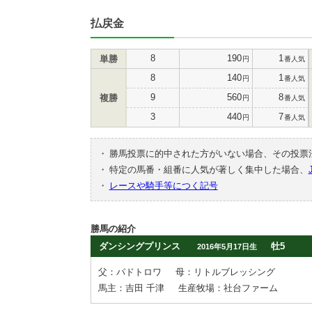
払戻金
8
190
1
単勝
円
番人気
8
140
1
円
番人気
9
560
8
複勝
円
番人気
3
440
7
円
番人気
・
勝馬投票に的中された方がいない場合、その投票
・
特定の馬番・組番に人気が著しく集中した場合、
・
レースや騎手等につく記号
勝馬の紹介
ダンシングプリンス
牡5
2016年5月17日生
父：パドトロワ
母：リトルブレッシング
馬主：吉田 千津
生産牧場：社台ファーム