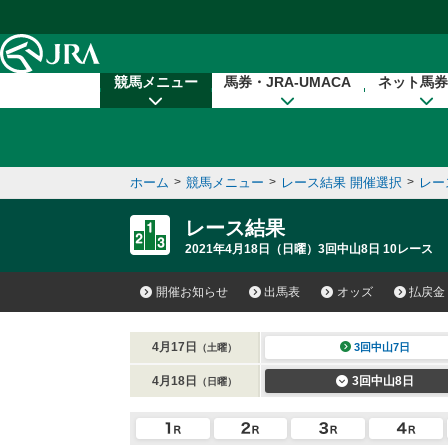
本文へ移動する
競馬メニュー
馬券・JRA-UMACA
ネット馬券
ホーム
>
競馬メニュー
>
レース結果 開催選択
>
レー
レース結果
2021年4月18日（日曜）3回中山8日 10レース
開催お知らせ
出馬表
オッズ
払戻金
4月17日
3回中山7日
（土曜）
4月18日
3回中山8日
（日曜）