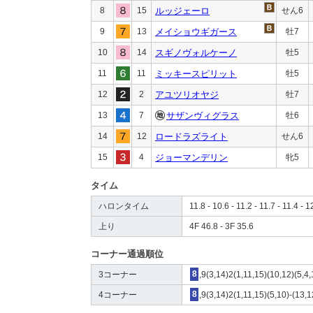
8
15
ルッジェーロ
せん6
9
13
メイショウギガース
牡7
10
14
スギノヴォルケーノ
牡5
11
11
ミッキースピリット
牡5
12
2
アユツリオヤジ
牡7
13
7
サザンヴィグラス
牡6
14
12
ロードラズライト
せん6
15
4
ジョーマンデリン
牝5
タイム
ハロンタイム
11.8 - 10.6 - 11.2 - 11.7 - 11.4 - 1
上り
4F 46.8 - 3F 35.6
コーナー通過順位
3コーナー
8
,9(3,14)2(1,11,15)(10,12)(5,4,
4コーナー
8
,9(3,14)2(1,11,15)(5,10)-(13,1