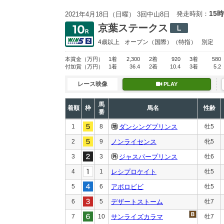
15時
発走時刻：
2021年4月18日（日曜） 3回中山8日
京葉ステークス
4歳以上
オープン
（国際）（特指）
別定
本賞金
（万円）
1着
2,300
2着
920
3着
580
付加賞
（万円）
1着
36.4
2着
10.4
3着
5.2
レース映像
PLAY
馬
着順
枠
馬名
性齢
番
1
8
ダンシングプリンス
牡5
2
9
ノンライセンス
牝5
3
3
ジャスパープリンス
牡6
4
1
レシプロケイト
牡5
5
6
アポロビビ
牡5
6
5
デザートストーム
牡7
7
10
サンライズカラマ
牡7