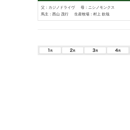
父：カジノドライヴ
母：ニシノモンクス
馬主：西山 茂行
生産牧場：村上 欽哉