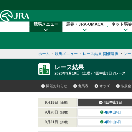
本文へ移動する
競馬メニュー
馬券・JRA-UMACA
ネット馬券
ホーム
>
競馬メニュー
>
レース結果 開催選択
>
レー
レース結果
2020年9月19日（土曜）4回中山3日 7レース
開催お知らせ
出馬表
オッズ
払戻金
9月19日
4回中山3日
（土曜）
9月20日
4回中山4日
（日曜）
9月21日
4回中山5日
（月曜）