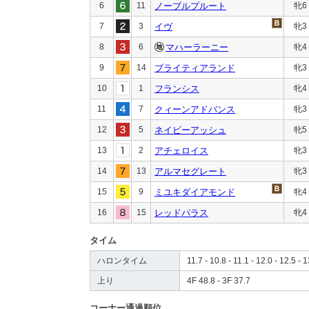
6
11
ノーブルプルート
牝6
7
3
イヴ
牝3
8
6
マハーラーニー
牝4
9
14
ブライティアランド
牝3
10
1
フランシス
牝4
11
7
クィーンアドバンス
牝3
12
5
ネイビーアッシュ
牝5
13
2
アチェロイス
牝3
14
13
アルマセグレート
牝3
15
9
ミユキダイアモンド
牝4
16
15
レッドパラス
牝4
タイム
ハロンタイム
11.7 - 10.8 - 11.1 - 12.0 - 12.5 - 
上り
4F 48.8 - 3F 37.7
コーナー通過順位