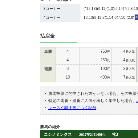
3コーナー
(*12,13)(9,11)(1,3)(6,14)7(2,8,10
4コーナー
12,13(9,11)3(1,14)6(7,10)(2,8)
4
払戻金
4
750
4
単勝
円
番人気
4
230
4
円
番人気
8
190
2
複勝
円
番人気
10
400
7
円
番人気
・
勝馬投票に的中された方がいない場合、その投票
・
特定の馬番・組番に人気が著しく集中した場合、
・
レースや騎手等につく記号
勝馬の紹介
ニシノミンクス
牝3
2017年2月14日生