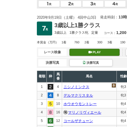
13時
発走時刻：
2020年9月19日（土曜） 4回中山3日
3歳以上1勝クラス
1,200
3歳以上
1勝クラス
牝
定量
コース：
本賞金
（万円）
1着
760
2着
300
3着
190
レース映像
PLAY
決勝写真
決勝写真
馬
着順
枠
馬名
性齢
番
1
4
ニシノミンクス
牝3
2
8
デルマクリスタル
牝3
3
10
ホウオウモントレー
牝4
4
16
マリノリヴィエール
牝4
5
12
コールザチューン
牝4