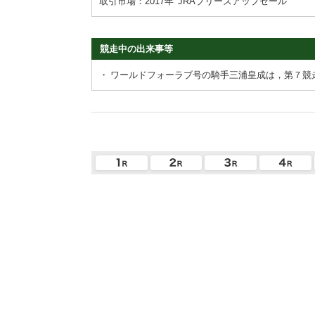
取引市場：2017年
JRAブリーズアップセール
競走中の出来事等
・
ワールドフォーラブ号の騎手三浦皇成は，第７競