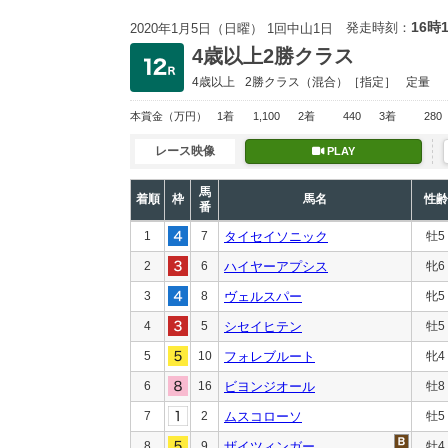
16時
発走時刻：
2020年1月5日（日曜） 1回中山1日
4歳以上2勝クラス
4歳以上
2勝クラス
（混合）［指定］
定量
本賞金
（万円）
1着
1,100
2着
440
3着
280
レース映像
PLAY
馬
着順
枠
馬名
性齢
番
1
7
タイセイソニック
牡5
2
6
ハイヤーアプシス
牝6
3
8
ヴェルスパー
牝5
4
5
シセイヒテン
牡5
5
10
フォレブルート
牝4
6
16
ビヨンジオール
牡8
7
2
ムスコローソ
牡5
8
9
ザイツィンガー
牡4