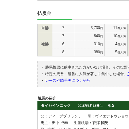
払戻金
7
3,730
11
単勝
円
番人気
7
840
10
円
番人気
6
310
4
複勝
円
番人気
8
380
5
円
番人気
・
勝馬投票に的中された方がいない場合、その投票
・
特定の馬番・組番に人気が著しく集中した場合、
・
レースや騎手等につく記号
勝馬の紹介
タイセイソニック
牡5
2015年3月13日生
父：ディープブリランテ
母：ヴィエナトウショウ
馬主：田中 成奉
生産牧場：萩澤 國男