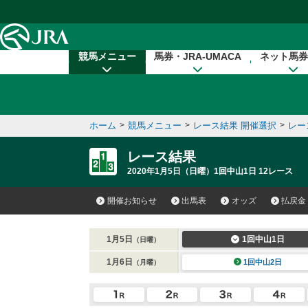
本文へ移動する
競馬メニュー
馬券・JRA-UMACA
ネット馬券
ホーム
>
競馬メニュー
>
レース結果 開催選択
>
レー
レース結果
2020年1月5日（日曜）1回中山1日 12レース
開催お知らせ
出馬表
オッズ
払戻金
1月5日
1回中山1日
（日曜）
1月6日
1回中山2日
（月曜）