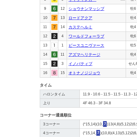
9
12
ショウナンマッシブ
牡6
10
13
ロードアクア
牡4
11
14
カステヘルミ
牝4
12
4
ワールドフォーラブ
牝6
13
1
ピースユニヴァース
牡5
14
11
アズマヘリテージ
牝4
15
3
イノバティブ
せん
16
15
オトナノジジョウ
牝4
タイム
ハロンタイム
11.9 - 10.6 - 11.5 - 11.5 - 11.3 - 1
上り
4F 46.3 - 3F 34.8
コーナー通過順位
3コーナー
(*15,14)(10,
7
)13(4,8)(5,12)2(6,
4コーナー
(*15,14,
7
)(10,8)(4,13)(5,12)2(6