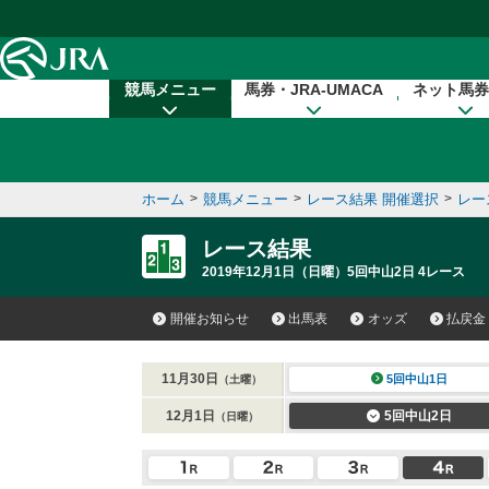
本文へ移動する
競馬メニュー
馬券・JRA-UMACA
ネット馬券
ホーム
>
競馬メニュー
>
レース結果 開催選択
>
レー
レース結果
2019年12月1日（日曜）5回中山2日 4レース
開催お知らせ
出馬表
オッズ
払戻金
11月30日
5回中山1日
（土曜）
12月1日
5回中山2日
（日曜）