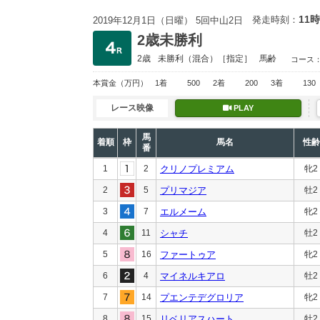
11時
発走時刻：
2019年12月1日（日曜） 5回中山2日
2歳未勝利
2歳
未勝利
（混合）［指定］
馬齢
コース
本賞金
（万円）
1着
500
2着
200
3着
130
レース映像
PLAY
馬
着順
枠
馬名
性齢
番
1
2
クリノプレミアム
牝2
2
5
プリマジア
牡2
3
7
エルメーム
牝2
4
11
シャチ
牡2
5
16
ファートゥア
牝2
6
4
マイネルキアロ
牡2
7
14
プエンテデグロリア
牝2
8
15
リベリアスハート
牡2