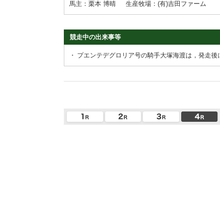
馬主：栗本 博晴
生産牧場：(有)吉田ファーム
競走中の出来事等
・
プエンテデグロリア号の騎手大塚海渡は，発走後