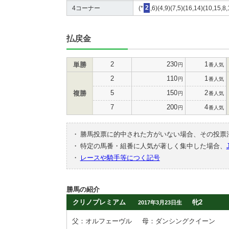
4コーナー
(*
2
,6)(4,9)(7,5)(16,14)(10,15,8
払戻金
2
230
1
単勝
円
番人気
2
110
1
円
番人気
5
150
2
複勝
円
番人気
7
200
4
円
番人気
・
勝馬投票に的中された方がいない場合、その投票
・
特定の馬番・組番に人気が著しく集中した場合、
・
レースや騎手等につく記号
勝馬の紹介
クリノプレミアム
牝2
2017年3月23日生
父：オルフェーヴル
母：ダンシングクイーン