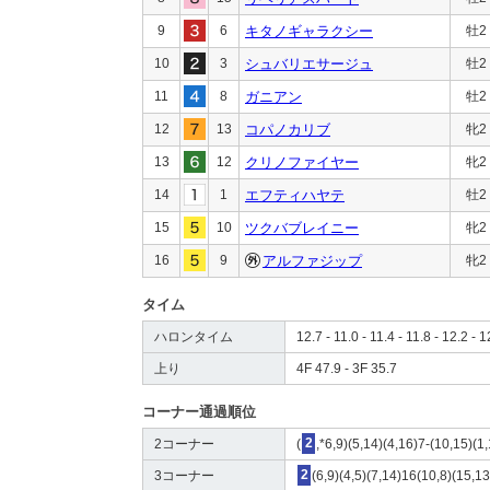
9
6
キタノギャラクシー
牡2
10
3
シュバリエサージュ
牡2
11
8
ガニアン
牡2
12
13
コパノカリブ
牝2
13
12
クリノファイヤー
牝2
14
1
エフティハヤテ
牡2
15
10
ツクバブレイニー
牝2
16
9
アルファジップ
牝2
タイム
ハロンタイム
12.7 - 11.0 - 11.4 - 11.8 - 12.2 - 1
上り
4F 47.9 - 3F 35.7
コーナー通過順位
2コーナー
(
2
,*6,9)(5,14)(4,16)7-(10,15)(1
3コーナー
2
(6,9)(4,5)(7,14)16(10,8)(15,1