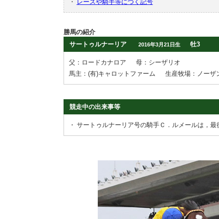
・
レースや騎手等につく記号
勝馬の紹介
サートゥルナーリア
牡3
2016年3月21日生
父：ロードカナロア
母：シーザリオ
馬主：(有)キャロットファーム
生産牧場：ノーザ
競走中の出来事等
・
サートゥルナーリア号の騎手Ｃ．ルメールは，最