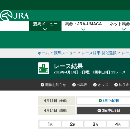
本文へ移動する
競馬メニュー
馬券・JRA-UMACA
ネット馬券
ホーム
>
競馬メニュー
>
レース結果 開催選択
>
レー
レース結果
2019年4月14日（日曜）3回中山8日 11レース
開催お知らせ
出馬表
オッズ
払戻金
4月13日
3回中山7日
（土曜）
4月14日
3回中山8日
（日曜）