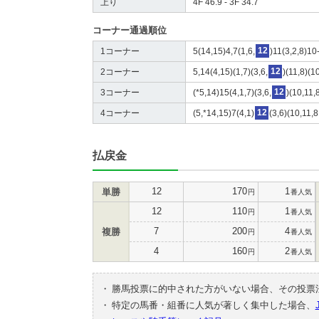
上り
4F 46.9 - 3F 34.7
コーナー通過順位
1コーナー
5(14,15)4,7(1,6,
12
)11(3,2,8)10
2コーナー
5,14(4,15)(1,7)(3,6,
12
)(11,8)(1
3コーナー
(*5,14)15(4,1,7)(3,6,
12
)(10,11,
4コーナー
(5,*14,15)7(4,1)
12
(3,6)(10,11,
払戻金
12
170
1
単勝
円
番人気
12
110
1
円
番人気
7
200
4
複勝
円
番人気
4
160
2
円
番人気
・
勝馬投票に的中された方がいない場合、その投票
・
特定の馬番・組番に人気が著しく集中した場合、