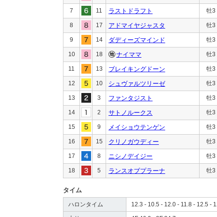
7
11
ラストドラフト
牡3
8
17
アドマイヤジャスタ
牡3
9
14
ダディーズマインド
牡3
10
18
ナイママ
牡3
11
13
ブレイキングドーン
牡3
12
10
シュヴァルツリーゼ
牡3
13
3
ファンタジスト
牡3
14
2
サトノルークス
牡3
15
9
メイショウテンゲン
牡3
16
15
クリノガウディー
牡3
17
8
ニシノデイジー
牡3
18
5
ランスオブプラーナ
牡3
タイム
ハロンタイム
12.3 - 10.5 - 12.0 - 11.8 - 12.5 - 1