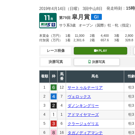
15時
発走時刻：
2019年4月14日（日曜） 3回中山8日
皐月賞
第79回
サラ系3歳
オープン
（国際）牡・牝（指定）
本賞金
（万円）
1着
11,000
2着
4,400
3着
2,800
付加賞
（万円）
1着
2,301.6
2着
657.6
3着
328.8
レース映像
PLAY
決勝写真
決勝写真
馬
着順
枠
馬名
性齢
番
1
12
サートゥルナーリア
牡3
2
7
ヴェロックス
牡3
3
4
ダノンキングリー
牡3
4
1
アドマイヤマーズ
牡3
5
6
クラージュゲリエ
牡3
6
16
タガノディアマンテ
牡3