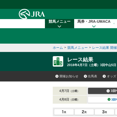
本文へ移動する
競馬メニュー
馬券・JRA-UMACA
ホーム
>
競馬メニュー
>
レース結果 開
レース結果
2018年4月7日（土曜）3回中山5日
開催お知らせ
出馬表
オッズ
4月7日
3回
（土曜）
4月8日
3回
（日曜）