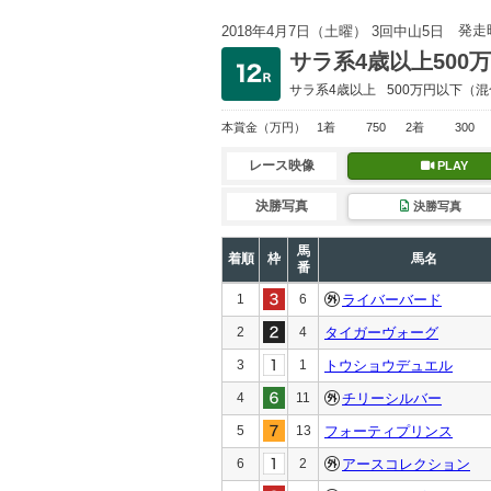
発走
2018年4月7日（土曜） 3回中山5日
サラ系4歳以上500
サラ系4歳以上
500万円以下
（混
本賞金
（万円）
1着
750
2着
300
レース映像
PLAY
決勝写真
決勝写真
馬
着順
枠
馬名
番
1
6
ライバーバード
2
4
タイガーヴォーグ
3
1
トウショウデュエル
4
11
チリーシルバー
5
13
フォーティプリンス
6
2
アースコレクション