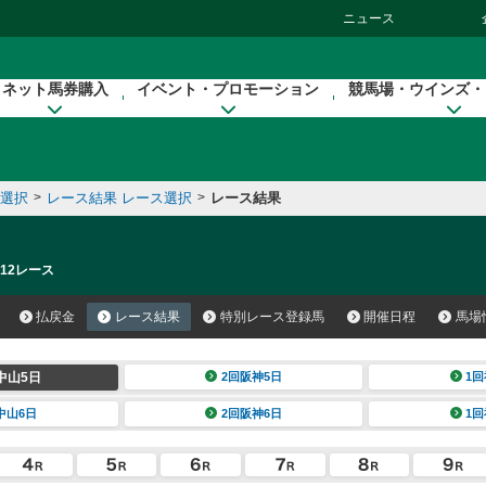
ニュース
ネット馬券購入
イベント・プロモーション
競馬場・ウインズ・
催選択
>
レース結果 レース選択
>
レース結果
 12レース
払戻金
レース結果
特別レース登録馬
開催日程
馬場
中山5日
2回阪神5日
1回
中山6日
2回阪神6日
1回