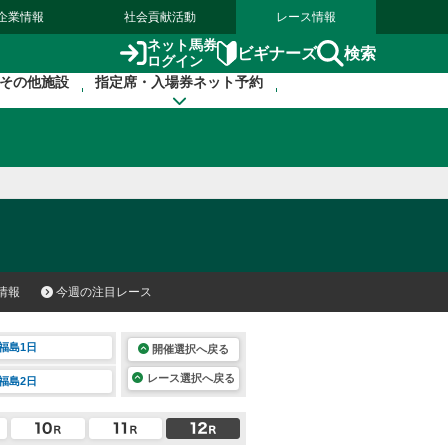
企業情報
社会貢献活動
レース情報
ネット馬券
検索
ビギナーズ
ログイン
その他施設
指定席・入場券ネット予約
情報
今週の注目レース
福島1日
開催選択へ戻る
レース選択へ戻る
福島2日