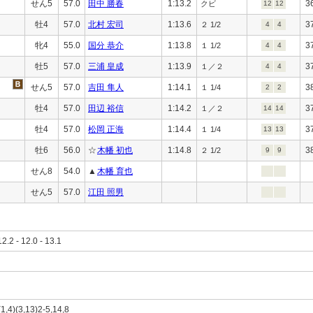
せん5
57.0
田中 勝春
1:13.2
3
クビ
12
12
牡4
57.0
北村 宏司
1:13.6
3
２ 1/2
4
4
牝4
55.0
国分 恭介
1:13.8
3
１ 1/2
4
4
牡5
57.0
三浦 皇成
1:13.9
3
１／２
4
4
せん5
57.0
吉田 隼人
1:14.1
3
１ 1/4
2
2
牡4
57.0
田辺 裕信
1:14.2
3
１／２
14
14
牡4
57.0
松岡 正海
1:14.4
3
１ 1/4
13
13
牡6
56.0
☆
木幡 初也
1:14.8
3
２ 1/2
9
9
せん8
54.0
▲
木幡 育也
せん5
57.0
江田 照男
12.2 - 12.0 - 13.1
(1,4)(3,13)2-5,14,8