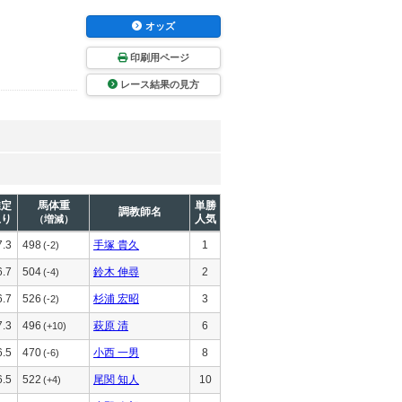
オッズ
印刷用ページ
レース結果の見方
推定
馬体重
単勝
調教師名
上り
人気
（増減）
7.3
498
手塚 貴久
1
(-2)
6.7
504
鈴木 伸尋
2
(-4)
6.7
526
杉浦 宏昭
3
(-2)
7.3
496
萩原 清
6
(+10)
6.5
470
小西 一男
8
(-6)
6.5
522
尾関 知人
10
(+4)