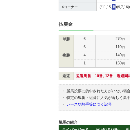
4コーナー
(*11,15,
6
)(9,7,16)
払戻金
6
270
単勝
円
6
110
円
4
140
複勝
円
1
150
円
返還
返還馬番 10番, 12番 返還同枠
・
勝馬投票に的中された方がいない場
・
特定の馬番・組番に人気が著しく集
・
レースや騎手等につく記号
勝馬の紹介
ライバーバード
牡
2014年4月13日生