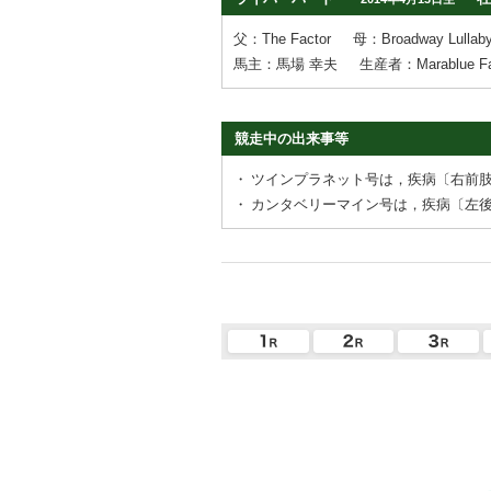
父：The Factor
母：Broadway Lullab
馬主：馬場 幸夫
生産者：Marablue Fa
競走中の出来事等
・
ツインプラネット号は，疾病〔右前
・
カンタベリーマイン号は，疾病〔左