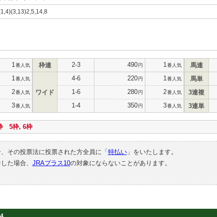
(1,4)(3,13)2,5,14,8
1
2-3
490
1
枠連
馬連
番人気
円
番人気
1
4-6
220
1
馬単
番人気
円
番人気
2
1-6
280
2
ワイド
3連複
番人気
円
番人気
3
1-4
350
3
3連単
番人気
円
番人気
 5枠, 6枠
合、その投票法に投票された方全員に「
特払い
」をいたします。
中した場合、
JRAプラス10
の対象にならないことがあります。
4