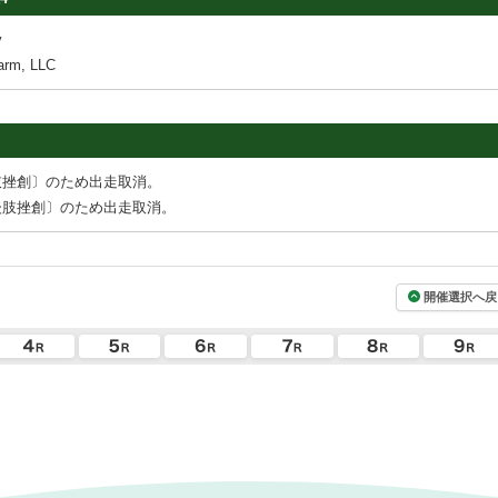
y
rm, LLC
肢挫創〕のため出走取消。
後肢挫創〕のため出走取消。
開催選択へ戻