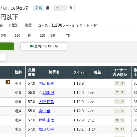
16時25分
時刻：
天候
曇
ダート
良
万円以下
1,200
合）［指定］
定量
（ダート・右）
コース：
メートル
3着
190
4着
110
5着
75
全周パトロール
負担
コーナー
性齢
騎手名
タイム
着差
重量
通過順位
牡4
57.0
内田 博幸
1:12.9
3
2
2
牡5
55.0
△
武藤 雅
1:12.9
3
ハナ
7
7
牡6
57.0
大野 拓弥
1:12.9
3
ハナ
7
7
牝4
55.0
浜中 俊
1:12.9
3
ハナ
1
1
牡4
57.0
戸崎 圭太
1:12.9
3
クビ
9
9
牡5
57.0
松山 弘平
1:13.1
3
１ 1/4
11
11