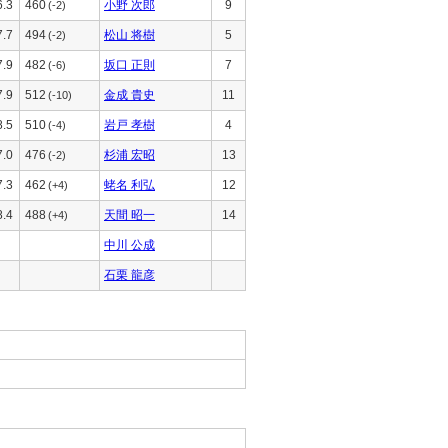
6.3
460
小野 次郎
9
(-2)
7.7
494
松山 将樹
5
(-2)
7.9
482
坂口 正則
7
(-6)
7.9
512
金成 貴史
11
(-10)
8.5
510
岩戸 孝樹
4
(-4)
7.0
476
杉浦 宏昭
13
(-2)
7.3
462
蛯名 利弘
12
(+4)
8.4
488
天間 昭一
14
(+4)
中川 公成
石栗 龍彦