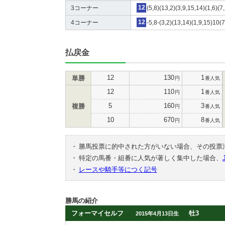
3コーナー
12
(5,8)(13,2)(3,9,15,14)(1,6)(7
4コーナー
12
-5,8-(3,2)(13,14)(1,9,15)10(
払戻金
12
130
1
単勝
円
番人気
12
110
1
円
番人気
5
160
3
複勝
円
番人気
10
670
8
円
番人気
・
勝馬投票に的中された方がいない場合、その投票
・
特定の馬番・組番に人気が著しく集中した場合、
・
レースや騎手等につく記号
勝馬の紹介
フォーマイセルフ
牡3
2015年4月13日生