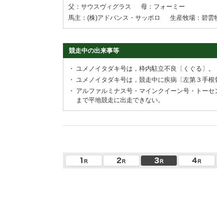
父：サウスヴィグラス
母：フォーミー
馬主：(株)アドバンス・サッポロ
生産牧場：碧雲
競走中の出来事等
・
ユメノイタダキ号は，枠内駐立不良〔くぐる〕。
・
ユメノイタダキ号は，競走中に疾病〔左第３手根
・
アルファルミナス号・マインクイーン号・トーセ
まで平地競走に出走できない。