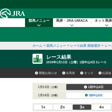
本文へ移動する
競馬メニュー
馬券・JRA-UMACA
ネット馬券
ホーム
>
競馬メニュー
>
レース結果 開催選択
>
レー
レース結果
2018年1月13日（土曜）1回中山4日 3レース
開催お知らせ
出馬表
オッズ
払戻金
1月13日
1回中山4日
（土曜）
1月14日
1回中山5日
（日曜）