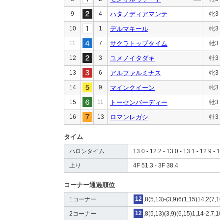
9
4
ハタノディアマンテ
牝3
10
1
デルマキール
牝3
11
7
サクラトップタイム
牡3
12
3
ユメノイタダキ
牡3
13
6
アルファルミナス
牝3
14
9
マインクイーン
牝3
15
11
トーセンバーディー
牡3
16
13
ロマンレガシ
牡3
タイム
ハロンタイム
13.0 - 12.2 - 13.0 - 13.1 - 12.9 - 
上り
4F 51.3 - 3F 38.4
コーナー通過順位
1コーナー
12
,8(5,13)-(3,9)6(1,15)14,2(7,
2コーナー
12
,8(5,13)(3,9)(6,15)1,14-2,7,1