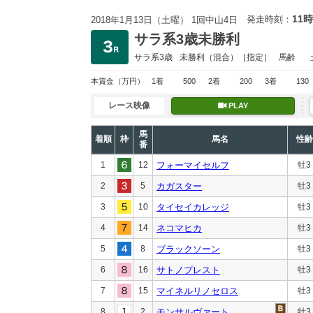
11時
発走時刻：
2018年1月13日（土曜） 1回中山4日
サラ系3歳未勝利
サラ系3歳
未勝利
（混合）［指定］
馬齢
本賞金
（万円）
1着
500
2着
200
3着
130
レース映像
PLAY
馬
着順
枠
馬名
性齢
番
1
12
フォーマイセルフ
牡3
2
5
カガスター
牡3
3
10
タイセイカレッジ
牡3
4
14
ネコマヒカ
牡3
5
8
ブラックソーン
牡3
6
16
サトノプレスト
牡3
7
15
マイネルリノセロス
牡3
8
2
モンサルヴァート
牡3