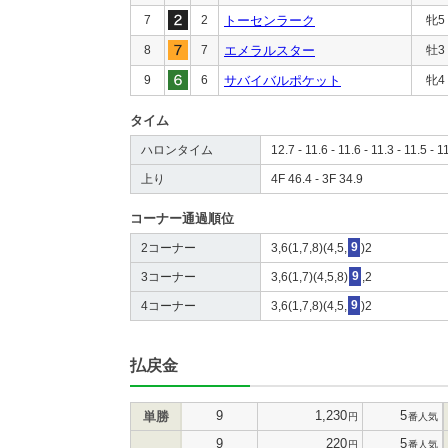
7
2
トーセンラーク
牝5
8
7
エメラルスター
牡3
9
6
サバイバルポケット
牝4
タイム
ハロンタイム
12.7 - 11.6 - 11.6 - 11.3 - 11.5 - 1
上り
4F 46.4 - 3F 34.9
コーナー通過順位
2コーナー
3,6(1,7,8)(4,5,
9
)2
3コーナー
3,6(1,7)(4,5,8)
9
,2
4コーナー
3,6(1,7,8)(4,5,
9
)2
払戻金
9
1,230
5
単勝
円
番人気
9
220
5
円
番人気