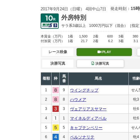
15時
発走時刻：
2017年9月24日（日曜） 4回中山7日
外房特別
サラ系3歳以上
1000万円以下
（混合）［指定
本賞金
（万円）
1着
1,500
2着
600
3着
380
付加賞
（万円）
1着
21.7
2着
6.2
3着
3.1
レース映像
PLAY
決勝写真
決勝写真
馬
着順
枠
馬名
性齢
番
1
9
ウイングチップ
せん
2
8
ハウメア
牝3
3
3
ヴェアリアスサマー
牡6
4
1
マイネルディアベル
牡6
5
5
キャプテンペリー
せん
6
4
ペルソナリテ
牝4