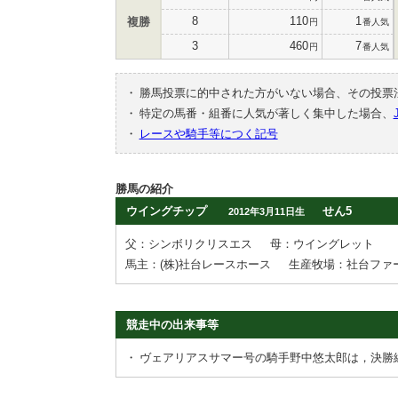
8
110
1
複勝
円
番人気
3
460
7
円
番人気
・
勝馬投票に的中された方がいない場合、その投票
・
特定の馬番・組番に人気が著しく集中した場合、
・
レースや騎手等につく記号
勝馬の紹介
ウイングチップ
せん5
2012年3月11日生
父：シンボリクリスエス
母：ウイングレット
馬主：(株)社台レースホース
生産牧場：社台ファ
競走中の出来事等
・
ヴェアリアスサマー号の騎手野中悠太郎は，決勝