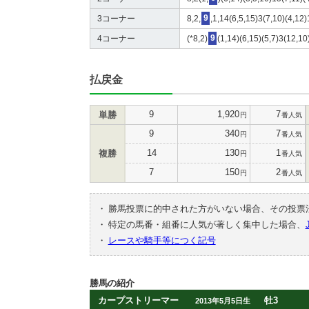
3コーナー
8,2,
9
,1,14(6,5,15)3(7,10)(4,12
4コーナー
(*8,2)
9
(1,14)(6,15)(5,7)3(12,10
払戻金
9
1,920
7
単勝
円
番人気
9
340
7
円
番人気
14
130
1
複勝
円
番人気
7
150
2
円
番人気
・
勝馬投票に的中された方がいない場合、その投票
・
特定の馬番・組番に人気が著しく集中した場合、
・
レースや騎手等につく記号
勝馬の紹介
カープストリーマー
牡3
2013年5月5日生