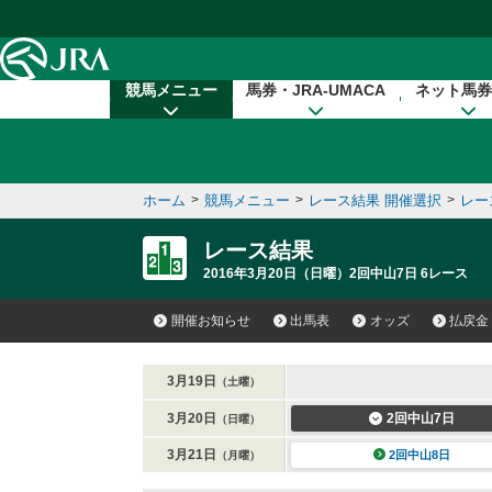
本文へ移動する
競馬メニュー
馬券・JRA-UMACA
ネット馬券
ホーム
>
競馬メニュー
>
レース結果 開催選択
>
レー
レース結果
2016年3月20日（日曜）2回中山7日 6レース
開催お知らせ
出馬表
オッズ
払戻金
3月19日
（土曜）
3月20日
2回中山7日
（日曜）
3月21日
2回中山8日
（月曜）