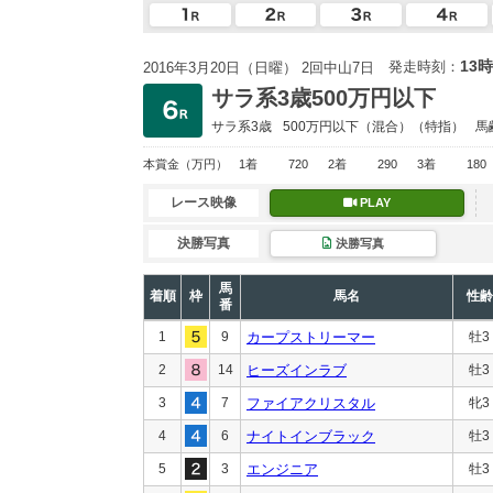
13時
発走時刻：
2016年3月20日（日曜） 2回中山7日
サラ系3歳500万円以下
サラ系3歳
500万円以下
（混合）（特指）
馬
本賞金
（万円）
1着
720
2着
290
3着
180
レース映像
PLAY
決勝写真
決勝写真
馬
着順
枠
馬名
性齢
番
1
9
カープストリーマー
牡3
2
14
ヒーズインラブ
牡3
3
7
ファイアクリスタル
牝3
4
6
ナイトインブラック
牡3
5
3
エンジニア
牡3