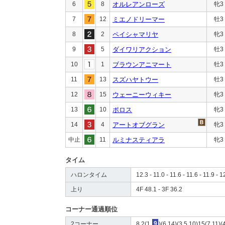
6
8
オルレアンローズ
牝3
7
12
ミエノドリーマー
牡3
8
2
ペイシャマリヤ
牝3
9
5
ダイワリアクション
牡3
10
1
ブラウンアニマート
牡3
11
13
スズハヤトウー
牡3
12
15
ウェーニーウィキー
牝3
13
10
ポロス
牝3
14
4
アートオブグラン
牝3
中止
11
ルミナスティアラ
牝3
タイム
ハロンタイム
12.3 - 11.0 - 11.6 - 11.6 - 11.9 - 1
上り
4F 48.1 - 3F 36.2
コーナー通過順位
2コーナー
8,2(1,
9
)(6,14)(3,5,10)15(7,11)(